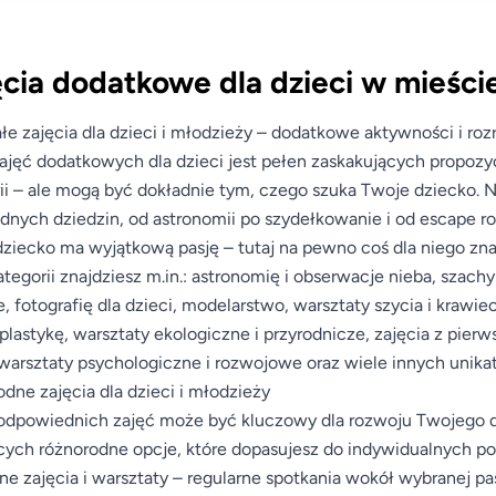
cia dodatkowe dla dzieci w mieści
łe zajęcia dla dzieci i młodzieży – dodatkowe aktywności i ro
ajęć dodatkowych dla dzieci jest pełen zaskakujących propozyc
ii – ale mogą być dokładnie tym, czego szuka Twoje dziecko. N
dnych dziedzin, od astronomii po szydełkowanie i od escape r
ziecko ma wyjątkową pasję – tutaj na pewno coś dla niego zna
ategorii znajdziesz m.in.: astronomię i obserwacje nieba, szach
, fotografię dla dzieci, modelarstwo, warsztaty szycia i krawie
plastykę, warsztaty ekologiczne i przyrodnicze, zajęcia z pier
 warsztaty psychologiczne i rozwojowe oraz wiele innych unik
dne zajęcia dla dzieci i młodzieży
dpowiednich zajęć może być kluczowy dla rozwoju Twojego dz
cych różnorodne opcje, które dopasujesz do indywidualnych p
ne zajęcia i warsztaty – regularne spotkania wokół wybranej pas