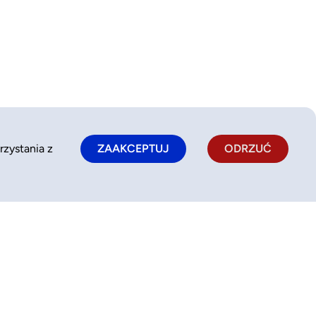
rzystania z
ZAAKCEPTUJ
ODRZUĆ
Polityka prywatności
kontakt@bookkido.com
Polityka plików cookie
510 331 236