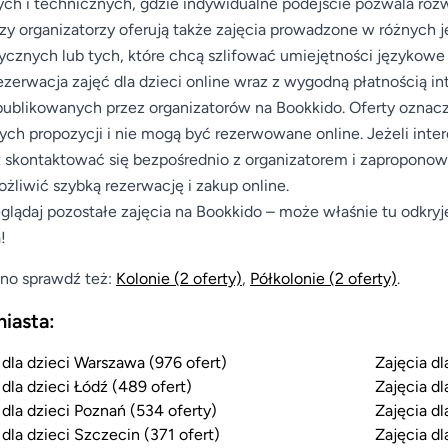
ch i technicznych, gdzie indywidualne podejście pozwala rozw
zy organizatorzy oferują także zajęcia prowadzone w różnych 
cznych lub tych, które chcą szlifować umiejętności językowe
ezerwacja zajęć dla dzieci online wraz z wygodną płatnością 
publikowanych przez organizatorów na Bookkido. Oferty oznac
nych propozycji i nie mogą być rezerwowane online. Jeżeli inte
skontaktować się bezpośrednio z organizatorem i zaproponować
żliwić szybką rezerwację i zakup online.
glądaj pozostałe zajęcia na Bookkido – może właśnie tu odkryj
!
no sprawdź też:
Kolonie
(2 oferty)
,
Półkolonie
(2 oferty)
.
miasta:
 dla dzieci Warszawa (976 ofert)
Zajęcia dl
 dla dzieci Łódź (489 ofert)
Zajęcia dl
 dla dzieci Poznań (534 oferty)
Zajęcia dl
 dla dzieci Szczecin (371 ofert)
Zajęcia dl