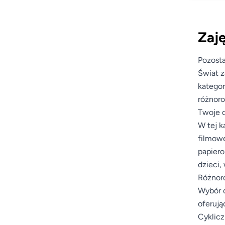
Zaję
Pozosta
Świat z
kategor
różnoro
Twoje d
W tej k
filmowe
papiero
dzieci,
Różnoro
Wybór o
oferują
Cyklicz