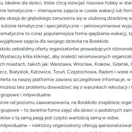
u. Idealne dla dzieci, które chcą rozwijać niszowe hobby w stał
nie tematyczne – intensywne zajęcia w czasie wakacji lub ferii
ła okazja do głębokiego zanurzenia się w ulubioną dziedzinę 
 kolonie tematyczne i specjalistyczne – pełnowymiarowe wyj
ematyczne to coraz popularniejsza forma spędzania wakacji,
wyjątkowe zajęcia dla swojego dziecka na Bookkido
kido zebraliśmy oferty organizatorów prowadzących różnorodne
 Wystarczy kilka kliknięć, aby znaleźć renomowanych organiza
h miastach, takich jak: Warszawa, Wrocław, Kraków, Gdańsk, G
cz, Białystok, Katowice, Toruń, Częstochowa, Radom i wiele i
ferta na naszej platformie zawiera szczegółowe informacje, w
ożesz bez problemu dowiedzieć się o warunkach rekrutacji i
 grupowe i indywidualne
żnie od poziomu zaawansowania, na Bookkido znajdziesz orga
 grupowe – to świetna forma zajęć dla dzieci o podobnych za
ików z tą samą pasją jest często wartością samą w sobie.
indywidualne – niektórzy organizatorzy oferują spersonalizowan