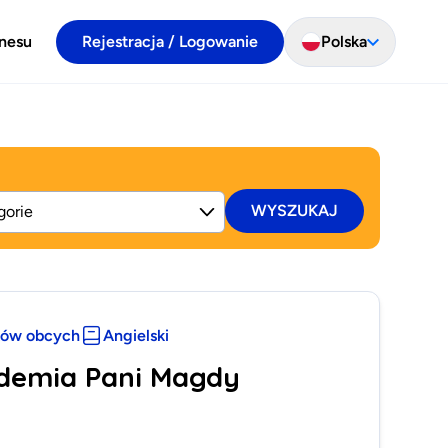
znesu
Rejestracja / Logowanie
Polska
WYSZUKAJ
ków obcych
Angielski
ademia Pani Magdy