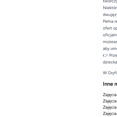
twórczy
Niektór
dwujęzy
Pełna r
ofert o
oficjal
możesz 
aby umo
👉 Prze
dziecka
W Gryfi
Inne 
Zajęcia
Zajęcia
Zajęcia
Zajęcia