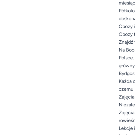
miesiąc
Półkolo
doskona
Obozy i
Obozy t
Znajdź 
Na Book
Polsce.
głównyc
Bydgosz
Każda o
czemu m
Zajęcia
Niezale
Zajęcia
rówieśn
Lekcje 