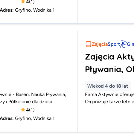
4
(
1
)
Adres
:
Gryfino, Wodnika 1
Zajęcia
Sport
Gi
Zajęcia Akt
Pływania, Ob
Wiek
od 4 do 18 lat
ywnie - Basen, Nauka Pływania,
Firma Aktywnie oferuje
y i Półkolonie dla dzieci
Organizuje także letnie
4
(
1
)
Adres
:
Gryfino, Wodnika 1