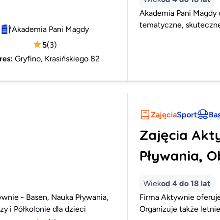
Akademia Pani Magdy of
tematyczne, skuteczne
Akademia Pani Magdy
5
(
3
)
res
:
Gryfino, Krasińskiego 82
Zajęcia
Sport
Ba
Zajęcia Akt
Pływania, Ob
Wiek
od 4 do 18 lat
ywnie - Basen, Nauka Pływania,
Firma Aktywnie oferuje
y i Półkolonie dla dzieci
Organizuje także letnie