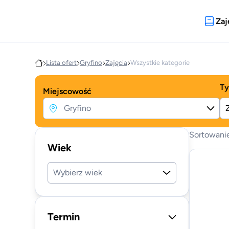
Zaj
Lista ofert
Gryfino
Zajęcia
Wszystkie kategorie
Ty
Miejscowość
Sortowani
Wiek
Wybierz wiek
Termin