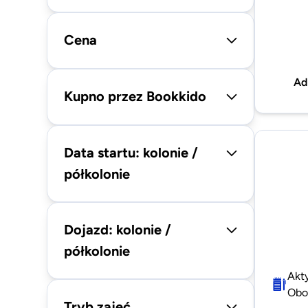
Cena
Ad
Kupno przez Bookkido
Data startu: kolonie /
półkolonie
Dojazd: kolonie /
półkolonie
Akt
Oboz
Tryb zajęć