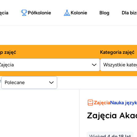
ęcia
Półkolonie
Kolonie
Blog
Dla bi
p zajęć
Kategoria zajęć
Zajęcia
e
Polecane
Zajęcia
Nauka języ
Zajęcia Ak
Wiek
od 4 do 18 lat