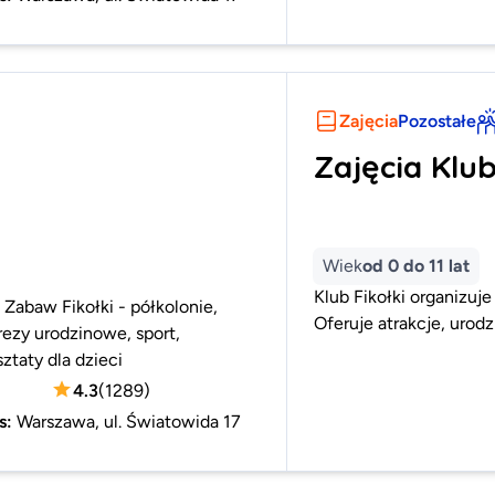
Zajęcia
Pozostałe
Zajęcia Klub
Wiek
od 0 do 11 lat
Klub Fikołki organizuje
 Zabaw Fikołki - półkolonie,
Oferuje atrakcje, urodz
ezy urodzinowe, sport,
ztaty dla dzieci
4.3
(
1289
)
s
:
Warszawa, ul. Światowida 17