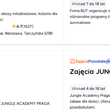
Wiek
od 7 do 18 lat
Firma BUT organizuje o
 obozy młodzieżowe, kolonie dla
różnorodne programy t
ci
survivalowe.
4.7
(
1637
)
es
:
Warszawa, Tarczyńska 5/9B
Zajęcia
Pozostałe
Zajęcia JU
Wiek
od 4 do 18 lat
Jungle Academy Praga 
zabaw dla dzieci, oferu
JUNGLE ACADEMY PRAGA
przedszkolami.