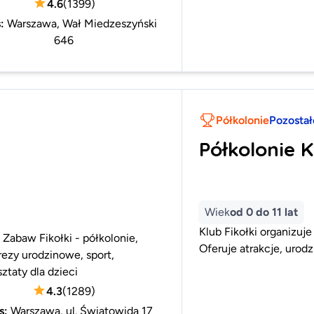
4.6
(
1399
)
s
:
Warszawa, Wał Miedzeszyński
646
Półkolonie
Pozostał
Półkolonie K
Wiek
od 0 do 11 lat
Klub Fikołki organizuje
 Zabaw Fikołki - półkolonie,
Oferuje atrakcje, urodz
ezy urodzinowe, sport,
ztaty dla dzieci
4.3
(
1289
)
s
:
Warszawa, ul. Światowida 17