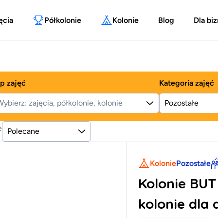
ęcia
Półkolonie
Kolonie
Blog
Dla bi
p zajęć
Kategoria zajęć
ybierz: zajęcia, półkolonie, kolonie
e
Polecane
Kolonie
Pozostałe
Kolonie BUT
kolonie dla 