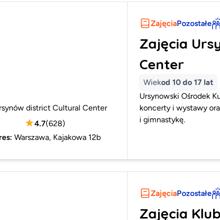
Zajęcia
Pozostałe
Zajęcia Ursy
Center
Wiek
od 10 do 17 lat
Ursynowski Ośrodek Kul
rsynów district Cultural Center
koncerty i wystawy ora
i gimnastykę.
4.7
(
628
)
res
:
Warszawa, Kajakowa 12b
Zajęcia
Pozostałe
Zajęcia Klu