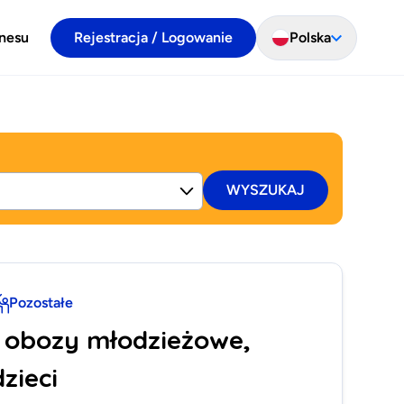
znesu
Rejestracja / Logowanie
Polska
WYSZUKAJ
Pozostałe
 obozy młodzieżowe,
dzieci