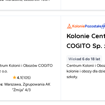
Kolonie
Pozostałe
Kolonie Cen
COGITO Sp. z
Wiek
od 6 do 18 lat
trum Kolonii i Obozów COGITO
Centrum Kolonii i Obo
z o.o.
kolonie i obozy dla dz
szkoły.
4.1
(
105
)
es
:
Warszawa, Zgrupowania AK
"Żmija" 4/3