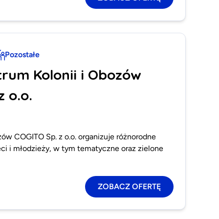
Pozostałe
trum Kolonii i Obozów
 o.o.
zów COGITO Sp. z o.o. organizuje różnorodne
ieci i młodzieży, w tym tematyczne oraz zielone
ZOBACZ OFERTĘ