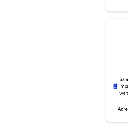
Sala
impr
wars
Adre