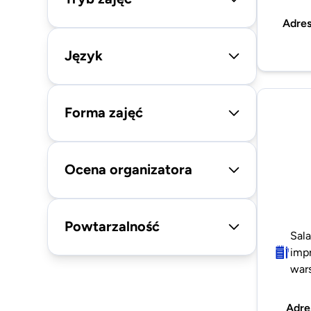
Adre
Język
Forma zajęć
Ocena organizatora
Powtarzalność
Sala
impr
wars
Adre