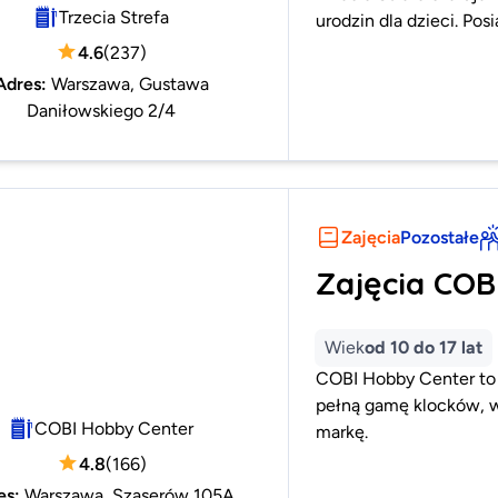
Trzecia Strefa
urodzin dla dzieci. Po
4.6
(
237
)
Adres
:
Warszawa, Gustawa
Daniłowskiego 2/4
Zajęcia
Pozostałe
Zajęcia COB
Wiek
od 10 do 17 lat
COBI Hobby Center to 
pełną gamę klocków, w
COBI Hobby Center
markę.
4.8
(
166
)
es
:
Warszawa, Szaserów 105A