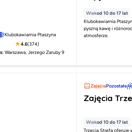
Wiek
od 10 do 17 lat
Klubokawiarnia Ptaszyn
pyszną kawę i różnorod
Klubokawiarnia Ptaszyna
atmosferze.
4.6
(
374
)
s
:
Warszawa, Jerzego Zaruby 9
Zajęcia
Pozostałe
Zajęcia Trze
Wiek
od 10 do 17 lat
Trzecia Strefa oferuje 