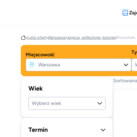
Zaj
Lista ofert
Warszawa
zajęcia, półkolonie, kolonie
Pozostałe
Ty
Miejscowość
W
Sortowani
Wiek
Wybierz wiek
Termin