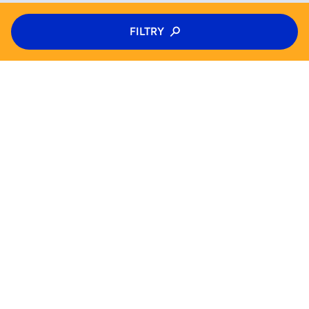
Typ zajęć
FILTRY
ZAAKCEPTUJ
ODRZUĆ
Wybierz: zajęcia, półkolonie, kolonie
Kategoria zajęć
Wiek
WYSZUKAJ JUŻ TERAZ
Wybierz wiek
Zajęcia
Półkolonie
Kolonie
Pomoc (FAQ)
Pn
Wt
Śr
Czw
Od
Do
Blog
Dla biznesu
Pt
Sb
Nd
Polityka prywatności
Tak
Polityka plików cookie