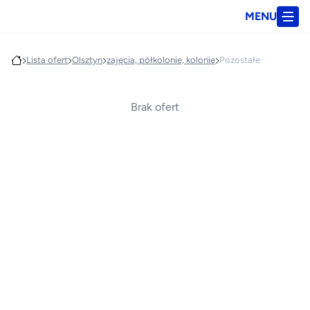
MENU
Lista ofert
Olsztyn
zajęcia, półkolonie, kolonie
Pozostałe
Brak ofert