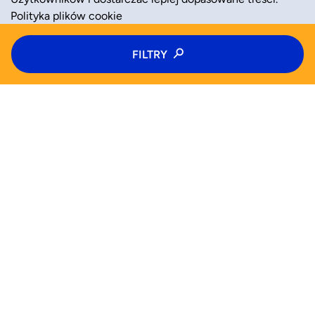
Polityka plików cookie
Typ zajęć
FILTRY
ZAAKCEPTUJ
ODRZUĆ
Wybierz: zajęcia, półkolonie, kolonie
Kategoria zajęć
Wiek
WYSZUKAJ JUŻ TERAZ
Wybierz wiek
Zajęcia
Półkolonie
Kolonie
Pn
Wt
Pomoc (FAQ)
Śr
Czw
Od
Do
Blog
Pt
Sb
Dla biznesu
Nd