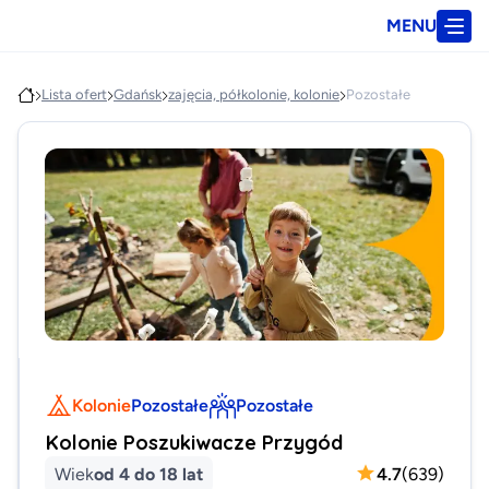
MENU
Lista ofert
Gdańsk
zajęcia, półkolonie, kolonie
Pozostałe
Kolonie
Pozostałe
Pozostałe
Kolonie Poszukiwacze Przygód
Wiek
od 4 do 18 lat
4.7
(
639
)