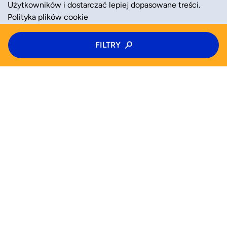
Użytkowników i dostarczać lepiej dopasowane treści.
Polityka plików cookie
Typ zajęć
FILTRY
ZAAKCEPTUJ
ODRZUĆ
Zajęcia
Kategoria zajęć
Wiek
WYSZUKAJ JUŻ TERAZ
Wybierz wiek
Zajęcia
Półkolonie
Kolonie
Pomoc (FAQ)
Pn
Wt
Śr
Czw
Od
Do
Blog
Dla biznesu
Pt
Sb
Nd