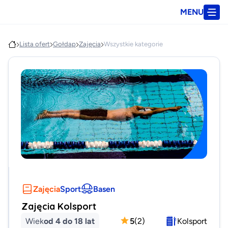
MENU
Lista ofert
Gołdap
Zajęcia
Wszystkie kategorie
Zajęcia
Sport
Basen
Zajęcia Kolsport
Wiek
od 4 do 18 lat
5
(
2
)
Kolsport