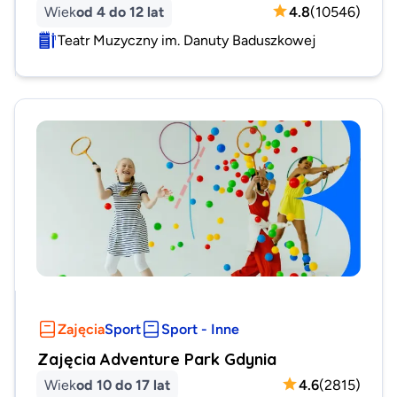
Wiek
od 4 do 12 lat
4.8
(
10546
)
Teatr Muzyczny im. Danuty Baduszkowej
Zajęcia
Sport
Sport - Inne
Zajęcia Adventure Park Gdynia
Wiek
od 10 do 17 lat
4.6
(
2815
)