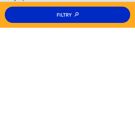
Typ zajęć
FILTRY
ZAAKCEPTUJ
ODRZUĆ
Zajęcia
Kategoria zajęć
Wiek
WYSZUKAJ JUŻ TERAZ
Wybierz wiek
Zajęcia
Półkolonie
Kolonie
Pn
Wt
Pomoc (FAQ)
Śr
Czw
Od
Do
Blog
Pt
Sb
Dla biznesu
Nd
Polityka prywatności
Tak
Polityka plików cookie