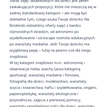
Świat zajęć dodatkowych dla dzieci jest pełen
zaskakujących propozycji, które nie mieszczą się w
żadnej standardowej kategorii – ale mogą być
dokładnie tym, czego szuka Twoje dziecko. Na
Bookkido zebraliśmy oferty zajęć z bardzo
różnorodnych dziedzin, od astronomii po
szydełkowanie i od escape roomów edukacyjnych
po warsztaty medialne. Jeśli Twoje dziecko ma
wyjątkową pasję – tutaj na pewno coś dla niego
znajdziesz.
W tej kategorii znajdziesz m.in.: astronomię i
obserwacje nieba, szachy (poza kategorią
sportową), warsztaty medialne i filmowe,
fotografię dla dzieci, modelarstwo, warsztaty
szycia i krawiectwa, haftu i szydełkowania, origami,
papieroplastykę, warsztaty ekologiczne i
przyrodnicze, zajęcia z pierwszej pomocy,
warsztaty przedsiębiorczości dla dzieci, warsztaty