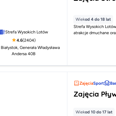
Wiek
od 4 do 18 lat
Strefa Wysokich Lotów
Strefa Wysokich Lotów
atrakcje dmuchane ora
4.6
(
2404
)
:
Białystok, Generała Władysława
Andersa 40B
Zajęcia
Sport
Ba
Zajęcia Pły
Wiek
od 10 do 17 lat