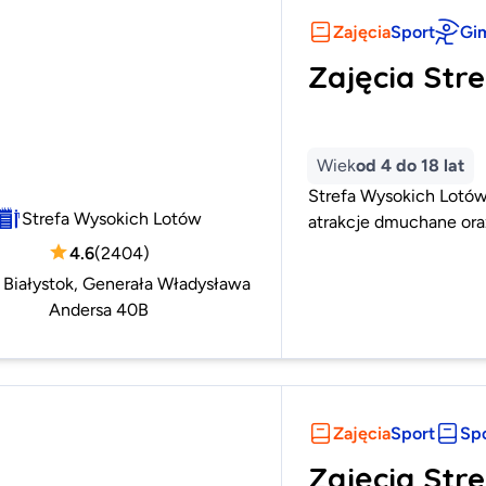
Zajęcia
Sport
Gi
Zajęcia Str
Wiek
od 4 do 18 lat
Strefa Wysokich Lotów
Strefa Wysokich Lotów
atrakcje dmuchane ora
4.6
(
2404
)
:
Białystok, Generała Władysława
Andersa 40B
Zajęcia
Sport
Spo
Zajęcia Str