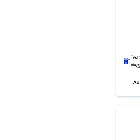
Tea
Węg
Ad