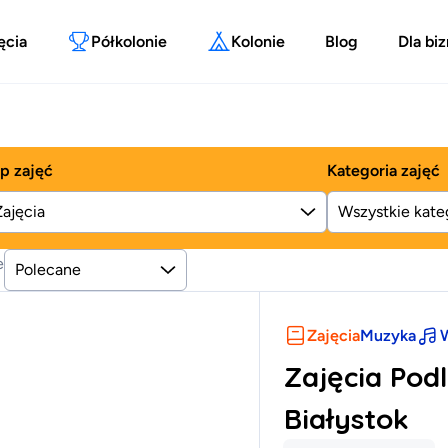
ęcia
Półkolonie
Kolonie
Blog
Dla bi
p zajęć
Kategoria zajęć
Zajęcia
e
Polecane
Zajęcia
Muzyka
W
Zajęcia Podl
Białystok