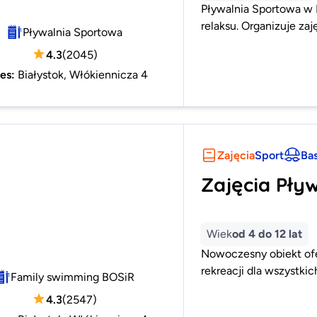
Pływalnia Sportowa w B
relaksu. Organizuje zaj
Pływalnia Sportowa
4.3
(
2045
)
es
:
Białystok, Włókiennicza 4
Zajęcia
Sport
Ba
Zajęcia Pły
Wiek
od 4 do 12 lat
Nowoczesny obiekt ofe
rekreacji dla wszystki
Family swimming BOSiR
4.3
(
2547
)