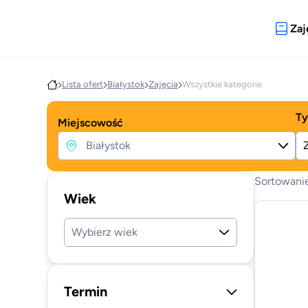
Zaj
Lista ofert
Białystok
Zajęcia
Wszystkie kategorie
Ty
Miejscowość
Sortowani
Wiek
Wybierz wiek
Termin