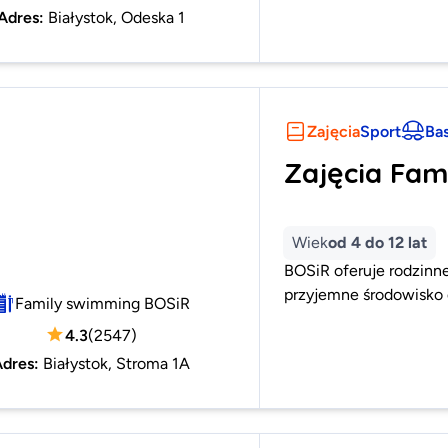
Adres
:
Białystok, Odeska 1
Zajęcia
Sport
Ba
Zajęcia Fam
Wiek
od 4 do 12 lat
BOSiR oferuje rodzinne
przyjemne środowisko 
Family swimming BOSiR
4.3
(
2547
)
Adres
:
Białystok, Stroma 1A