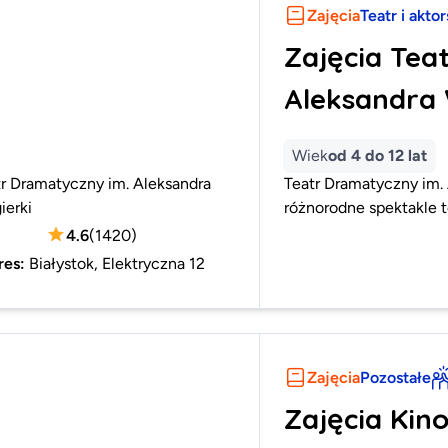
Zajęcia
Teatr i akto
Zajęcia Tea
Aleksandra 
Wiek
od 4 do 12 lat
tr Dramatyczny im. Aleksandra
Teatr Dramatyczny im. 
ierki
różnorodne spektakle te
4.6
(
1420
)
res
:
Białystok, Elektryczna 12
Zajęcia
Pozostałe
Zajęcia Kin