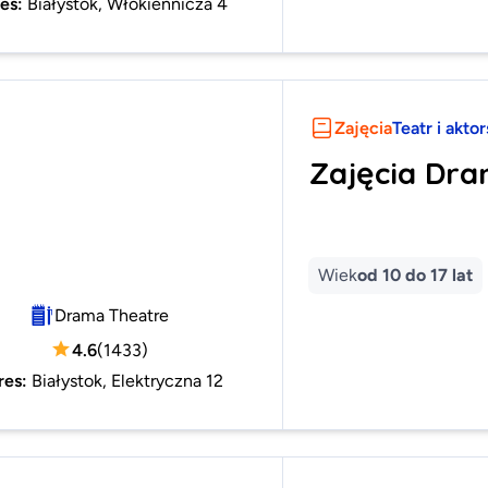
es
:
Białystok, Włókiennicza 4
Zajęcia
Teatr i akto
Zajęcia Dr
Wiek
od 10 do 17 lat
Drama Theatre
4.6
(
1433
)
res
:
Białystok, Elektryczna 12