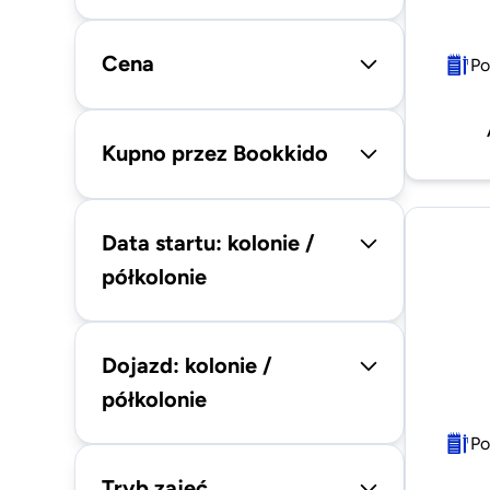
Cena
Po
Kupno przez Bookkido
Data startu: kolonie /
półkolonie
Dojazd: kolonie /
półkolonie
Po
Tryb zajęć