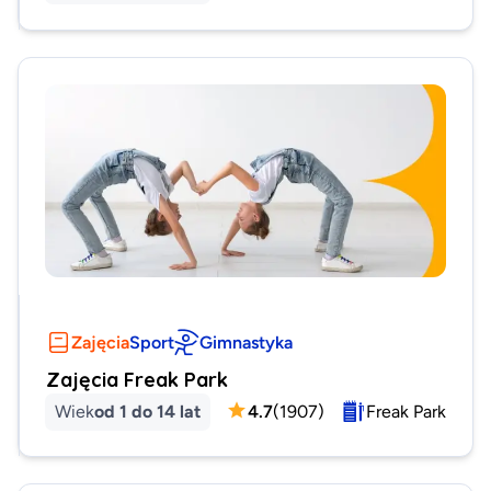
Zajęcia
Sport
Gimnastyka
Zajęcia Freak Park
Wiek
od 1 do 14 lat
4.7
(
1907
)
Freak Park