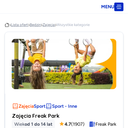
MENU
Lista ofert
Będzin
Zajęcia
Wszystkie kategorie
Zajęcia
Sport
Sport - Inne
Zajęcia Freak Park
Wiek
od 1 do 14 lat
4.7
(
1907
)
Freak Park