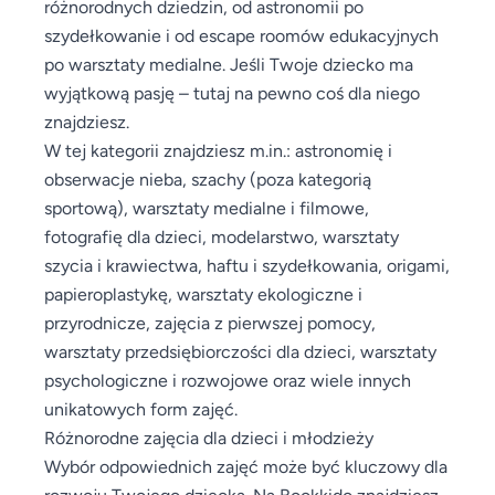
różnorodnych dziedzin, od astronomii po
szydełkowanie i od escape roomów edukacyjnych
po warsztaty medialne. Jeśli Twoje dziecko ma
wyjątkową pasję – tutaj na pewno coś dla niego
znajdziesz.
W tej kategorii znajdziesz m.in.: astronomię i
obserwacje nieba, szachy (poza kategorią
sportową), warsztaty medialne i filmowe,
fotografię dla dzieci, modelarstwo, warsztaty
szycia i krawiectwa, haftu i szydełkowania, origami,
papieroplastykę, warsztaty ekologiczne i
przyrodnicze, zajęcia z pierwszej pomocy,
warsztaty przedsiębiorczości dla dzieci, warsztaty
psychologiczne i rozwojowe oraz wiele innych
unikatowych form zajęć.
Różnorodne zajęcia dla dzieci i młodzieży
Wybór odpowiednich zajęć może być kluczowy dla
rozwoju Twojego dziecka. Na Bookkido znajdziesz