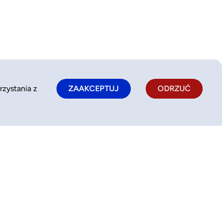
rzystania z
ZAAKCEPTUJ
ODRZUĆ
Polityka prywatności
kontakt@bookkido.com
Polityka plików cookie
510 331 236
Regulamin serwisu
pon-pt: 9:00-17:00