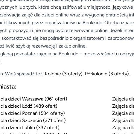
cznych lub tych, które chcą szlifować umiejętności językowe
ezerwacja zajęć dla dzieci online wraz z wygodną płatnością 
publikowanych przez organizatorów na Bookkido. Oferty oznac
nych propozycji i nie mogą być rezerwowane online. Jeżeli inte
skontaktować się bezpośrednio z organizatorem i zaproponować
żliwić szybką rezerwację i zakup online.
glądaj pozostałe zajęcia na Bookkido – może właśnie tu odkryj
!
n-Wieś sprawdź też:
Kolonie
(3 oferty)
,
Półkolonie
(3 oferty)
.
miasta:
 dla dzieci Warszawa (961 ofert)
Zajęcia dl
 dla dzieci Łódź (489 ofert)
Zajęcia dl
 dla dzieci Poznań (534 oferty)
Zajęcia dl
 dla dzieci Szczecin (371 ofert)
Zajęcia dl
 dla dzieci Lublin (337 ofert)
Zajęcia dl