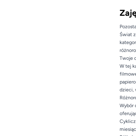
Zaję
Pozosta
Świat z
kategor
różnoro
Twoje d
W tej k
filmowe
papiero
dzieci,
Różnoro
Wybór o
oferują
Cyklicz
miesiąc