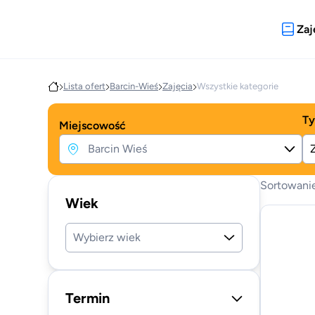
Zaj
Lista ofert
Barcin-Wieś
Zajęcia
Wszystkie kategorie
Ty
Miejscowość
Sortowani
Wiek
Wybierz wiek
Termin