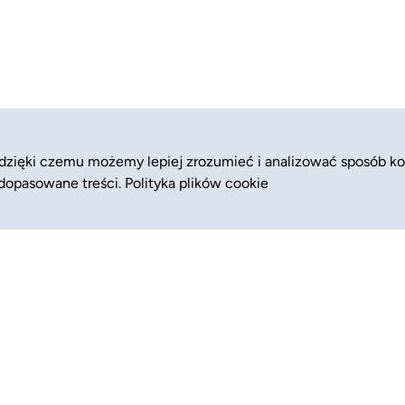
 dzięki czemu możemy lepiej zrozumieć i analizować sposób ko
 dopasowane treści.
Polityka plików cookie
Zajęcia
Pomoc (FAQ)
Półkolonie
Blog
Kolonie
Dla biznesu