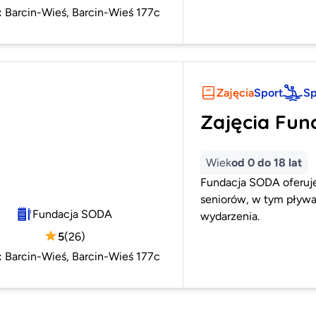
:
Barcin-Wieś, Barcin-Wieś 177c
Zajęcia
Sport
Sp
Zajęcia Fun
Wiek
od 0 do 18 lat
Fundacja SODA oferuje 
seniorów, w tym pływan
Fundacja SODA
wydarzenia.
5
(
26
)
:
Barcin-Wieś, Barcin-Wieś 177c