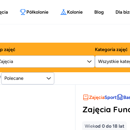
ęcia
Półkolonie
Kolonie
Blog
Dla bi
p zajęć
Kategoria zajęć
Zajęcia
e
Polecane
Zajęcia
Sport
Ba
Zajęcia Fun
Wiek
od 0 do 18 lat