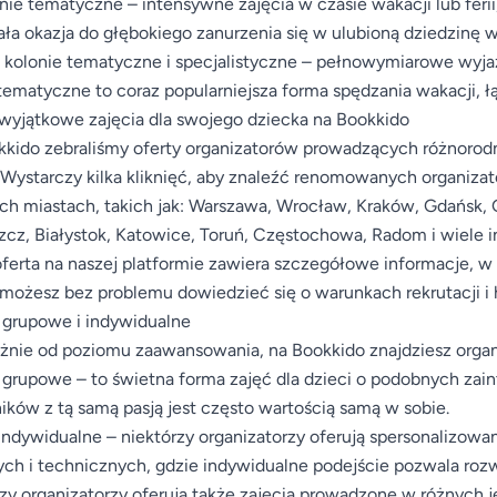
nie tematyczne – intensywne zajęcia w czasie wakacji lub ferii
ła okazja do głębokiego zanurzenia się w ulubioną dziedzinę 
 kolonie tematyczne i specjalistyczne – pełnowymiarowe wyj
ematyczne to coraz popularniejsza forma spędzania wakacji,
wyjątkowe zajęcia dla swojego dziecka na Bookkido
kido zebraliśmy oferty organizatorów prowadzących różnorodne
 Wystarczy kilka kliknięć, aby znaleźć renomowanych organiza
h miastach, takich jak: Warszawa, Wrocław, Kraków, Gdańsk, G
cz, Białystok, Katowice, Toruń, Częstochowa, Radom i wiele i
ferta na naszej platformie zawiera szczegółowe informacje, w
ożesz bez problemu dowiedzieć się o warunkach rekrutacji i
 grupowe i indywidualne
żnie od poziomu zaawansowania, na Bookkido znajdziesz orga
 grupowe – to świetna forma zajęć dla dzieci o podobnych za
ików z tą samą pasją jest często wartością samą w sobie.
indywidualne – niektórzy organizatorzy oferują spersonalizowan
ch i technicznych, gdzie indywidualne podejście pozwala rozw
zy organizatorzy oferują także zajęcia prowadzone w różnych 