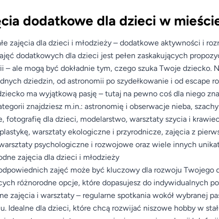
cia dodatkowe dla dzieci w mieści
łe zajęcia dla dzieci i młodzieży – dodatkowe aktywności i ro
ajęć dodatkowych dla dzieci jest pełen zaskakujących propozyc
ii – ale mogą być dokładnie tym, czego szuka Twoje dziecko. N
dnych dziedzin, od astronomii po szydełkowanie i od escape r
ziecko ma wyjątkową pasję – tutaj na pewno coś dla niego zna
ategorii znajdziesz m.in.: astronomię i obserwacje nieba, szach
, fotografię dla dzieci, modelarstwo, warsztaty szycia i krawie
plastykę, warsztaty ekologiczne i przyrodnicze, zajęcia z pier
 warsztaty psychologiczne i rozwojowe oraz wiele innych unik
dne zajęcia dla dzieci i młodzieży
dpowiednich zajęć może być kluczowy dla rozwoju Twojego dz
cych różnorodne opcje, które dopasujesz do indywidualnych p
ne zajęcia i warsztaty – regularne spotkania wokół wybranej pas
u. Idealne dla dzieci, które chcą rozwijać niszowe hobby w stał