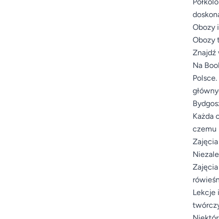
Półkolo
doskona
Obozy i
Obozy t
Znajdź 
Na Book
Polsce.
głównyc
Bydgosz
Każda o
czemu m
Zajęcia
Niezale
Zajęcia
rówieśn
Lekcje 
twórczy
Niektór