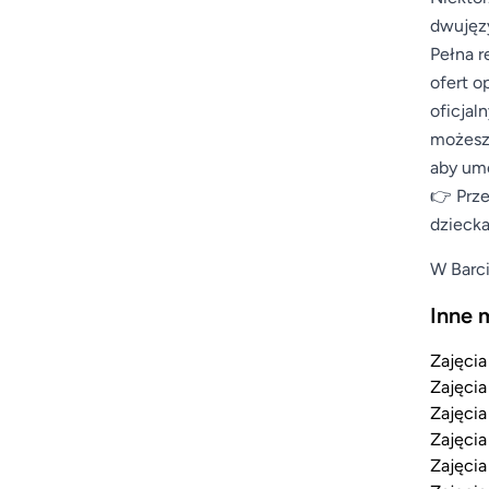
dwujęzy
Pełna r
ofert o
oficjal
możesz 
aby umo
👉 Prze
dziecka
W Barci
Inne 
Zajęcia
Zajęcia
Zajęcia
Zajęcia
Zajęcia