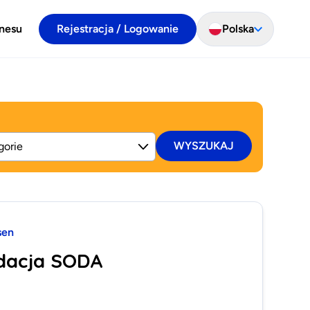
znesu
Rejestracja / Logowanie
Polska
WYSZUKAJ
sen
dacja SODA