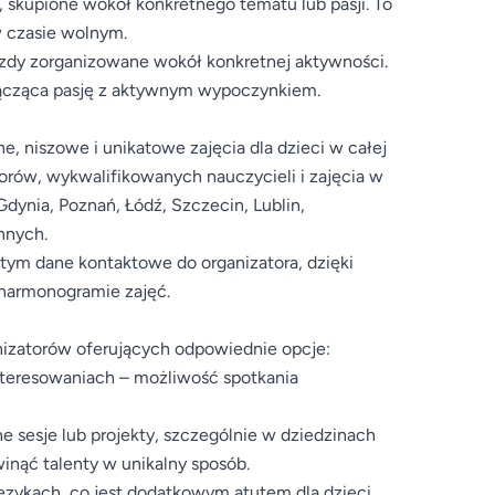
, skupione wokół konkretnego tematu lub pasji. To
w czasie wolnym.
azdy zorganizowane wokół konkretnej aktywności.
 łącząca pasję z aktywnym wypoczynkiem.
, niszowe i unikatowe zajęcia dla dzieci w całej
torów, wykwalifikowanych nauczycieli i zajęcia w
dynia, Poznań, Łódź, Szczecin, Lublin,
nnych.
 tym dane kontaktowe do organizatora, dzięki
 harmonogramie zajęć.
nizatorów oferujących odpowiednie opcje:
interesowaniach – możliwość spotkania
e sesje lub projekty, szczególnie w dziedzinach
inąć talenty w unikalny sposób.
językach, co jest dodatkowym atutem dla dzieci