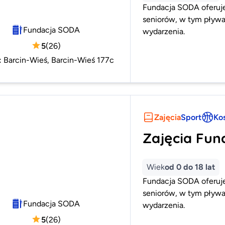
Fundacja SODA oferuje 
seniorów, w tym pływan
Fundacja SODA
wydarzenia.
5
(
26
)
:
Barcin-Wieś, Barcin-Wieś 177c
Zajęcia
Sport
Ko
Zajęcia Fun
Wiek
od 0 do 18 lat
Fundacja SODA oferuje 
seniorów, w tym pływan
Fundacja SODA
wydarzenia.
5
(
26
)