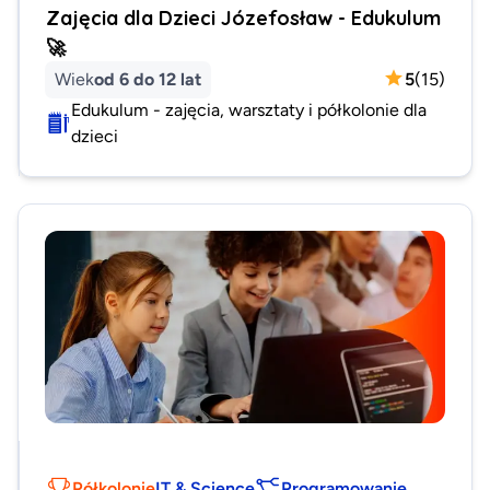
Zajęcia dla Dzieci Józefosław - Edukulum
🚀
Wiek
od 6 do 12 lat
5
(
15
)
Edukulum - zajęcia, warsztaty i półkolonie dla
dzieci
Półkolonie
IT & Science
Programowanie