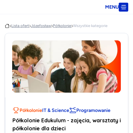
MENU
Lista ofert
Józefosław
Półkolonie
Wszystkie kategorie
Półkolonie
IT & Science
Programowanie
Półkolonie Edukulum - zajęcia, warsztaty i
półkolonie dla dzieci