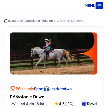
MENU
Lista ofert
Grudziądz
Półkolonie
Wszystkie kategorie
Półkolonie
Sport
Jeździectwo
Półkolonie Rywal
Wiek
od 4 do 18 lat
4.5
(
120
)
Rywal