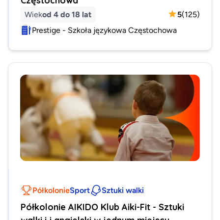
Wiek
od 4 do 18 lat
5
(
125
)
Prestige - Szkoła językowa Częstochowa
Półkolonie
Sport
Sztuki walki
Półkolonie AIKIDO Klub Aiki-Fit - Sztuki
walki i j.angielski w jednym miejscu,