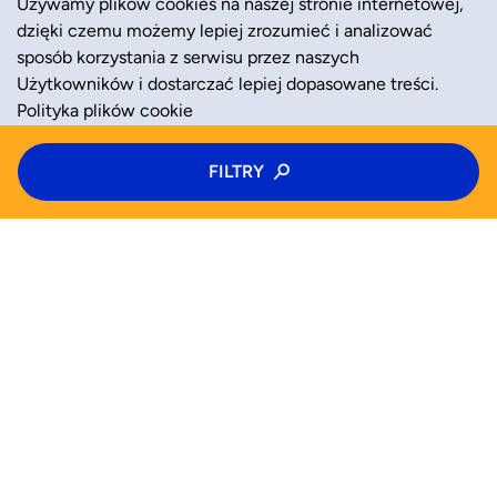
Używamy plików cookies na naszej stronie internetowej,
dzięki czemu możemy lepiej zrozumieć i analizować
sposób korzystania z serwisu przez naszych
Użytkowników i dostarczać lepiej dopasowane treści.
Polityka plików cookie
Typ zajęć
FILTRY
ZAAKCEPTUJ
ODRZUĆ
Półkolonie
Kategoria zajęć
Wiek
WYSZUKAJ JUŻ TERAZ
Wybierz wiek
Zajęcia
Półkolonie