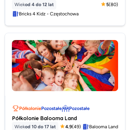
Wiek
od 4 do 12 lat
5
(
80
)
Bricks 4 Kidz - Częstochowa
Półkolonie
Pozostałe
Pozostałe
Półkolonie Balooma Land
Wiek
od 10 do 17 lat
4.9
(
49
)
Balooma Land