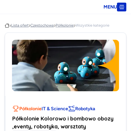
MENU
Lista ofert
Częstochowa
Półkolonie
Wszystkie kategorie
Półkolonie
IT & Science
Robotyka
Półkolonie Kolorowo i bombowo obozy
,eventy, robotyka, warsztaty