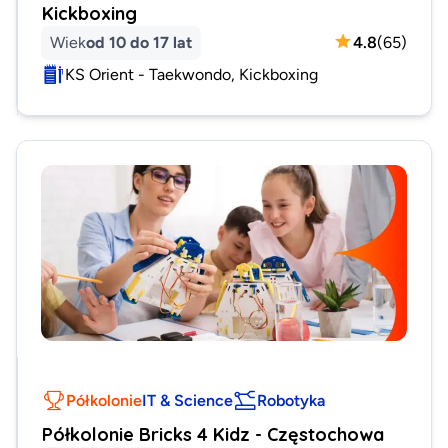
Kickboxing
Wiek
od 10 do 17 lat
4.8
(
65
)
KS Orient - Taekwondo, Kickboxing
Półkolonie
IT & Science
Robotyka
Półkolonie Bricks 4 Kidz - Częstochowa