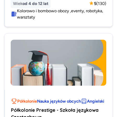
Wiek
od 4 do 12 lat
5
(
130
)
Kolorowo i bombowo obozy ,eventy, robotyka,
warsztaty
Półkolonie
Nauka języków obcych
Angielski
Półkolonie Prestige - Szkoła językowa
Częstochowa