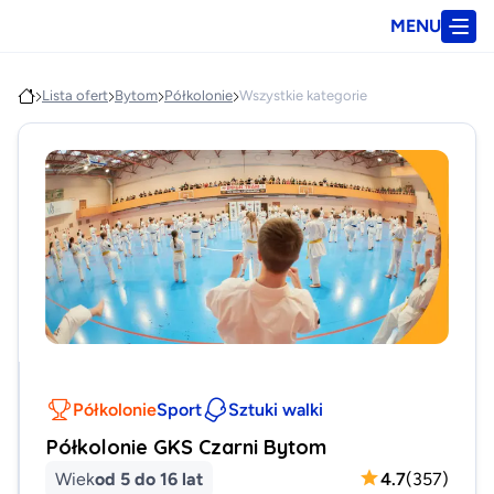
MENU
Lista ofert
Bytom
Półkolonie
Wszystkie kategorie
Półkolonie
Sport
Sztuki walki
Półkolonie GKS Czarni Bytom
Wiek
od 5 do 16 lat
4.7
(
357
)