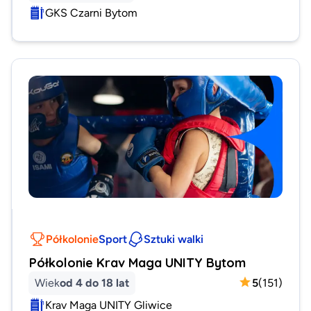
GKS Czarni Bytom
Półkolonie
Sport
Sztuki walki
Półkolonie Krav Maga UNITY Bytom
Wiek
od 4 do 18 lat
5
(
151
)
Krav Maga UNITY Gliwice