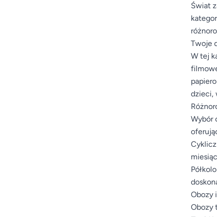
Świat z
kategor
różnoro
Twoje d
W tej k
filmowe
papiero
dzieci,
Różnoro
Wybór o
oferują
Cyklicz
miesiąc
Półkolo
doskona
Obozy i
Obozy t