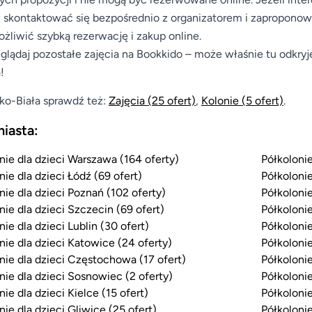
skontaktować się bezpośrednio z organizatorem i zaproponować
żliwić szybką rezerwację i zakup online.
glądaj pozostałe zajęcia na Bookkido – może właśnie tu odkryj
!
ko-Biała sprawdź też:
Zajęcia
(25 ofert)
,
Kolonie
(5 ofert)
.
miasta:
nie dla dzieci Warszawa (164 oferty)
Półkolonie
nie dla dzieci Łódź (69 ofert)
Półkolonie
nie dla dzieci Poznań (102 oferty)
Półkolonie
nie dla dzieci Szczecin (69 ofert)
Półkolonie
nie dla dzieci Lublin (30 ofert)
Półkolonie
nie dla dzieci Katowice (24 oferty)
Półkolonie
nie dla dzieci Częstochowa (17 ofert)
Półkolonie
nie dla dzieci Sosnowiec (2 oferty)
Półkolonie
nie dla dzieci Kielce (15 ofert)
Półkolonie
nie dla dzieci Gliwice (25 ofert)
Półkolonie