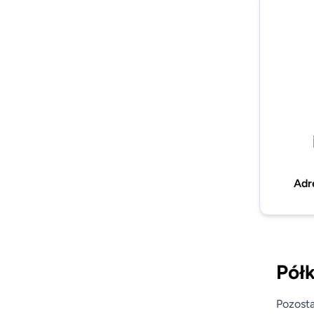
Adr
Półk
Pozosta