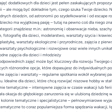
ajęć dodatkowych dla dzieci jest pełen zaskakujących propozyc
ii – ale mogą być dokładnie tym, czego szuka Twoje dziecko. N
dnych dziedzin, od astronomii po szydełkowanie i od escape r
ziecko ma wyjątkową pasję – tutaj na pewno coś dla niego zna
ategorii znajdziesz m.in.: astronomię i obserwacje nieba, szach
, fotografię dla dzieci, modelarstwo, warsztaty szycia i krawie
plastykę, warsztaty ekologiczne i przyrodnicze, zajęcia z pier
 warsztaty psychologiczne i rozwojowe oraz wiele innych unik
dne zajęcia dla dzieci i młodzieży
dpowiednich zajęć może być kluczowy dla rozwoju Twojego dz
cych różnorodne opcje, które dopasujesz do indywidualnych p
ne zajęcia i warsztaty – regularne spotkania wokół wybranej pas
u. Idealne dla dzieci, które chcą rozwijać niszowe hobby w stał
nie tematyczne – intensywne zajęcia w czasie wakacji lub ferii
ła okazja do głębokiego zanurzenia się w ulubioną dziedzinę 
 kolonie tematyczne i specjalistyczne – pełnowymiarowe wyj
ematyczne to coraz popularniejsza forma spędzania wakacji,