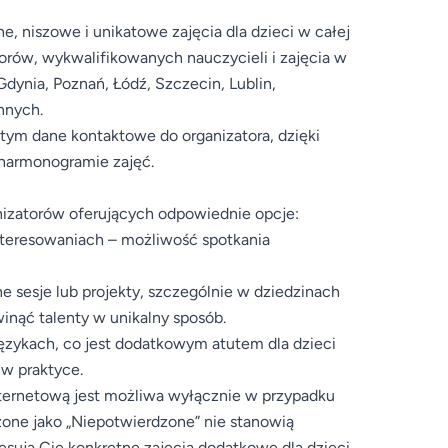
, niszowe i unikatowe zajęcia dla dzieci w całej
torów, wykwalifikowanych nauczycieli i zajęcia w
dynia, Poznań, Łódź, Szczecin, Lublin,
nnych.
 tym dane kontaktowe do organizatora, dzięki
 harmonogramie zajęć.
nizatorów oferujących odpowiednie opcje:
interesowaniach – możliwość spotkania
e sesje lub projekty, szczególnie w dziedzinach
inąć talenty w unikalny sposób.
językach, co jest dodatkowym atutem dla dzieci
 w praktyce.
internetową jest możliwa wyłącznie w przypadku
zone jako „Niepotwierdzone” nie stanowią
resują Cię konkretne zajęcia dodatkowe dla dzieci,