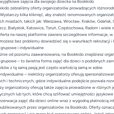
wyjątkowe zajęcia dla swojego dziecka na Bookkido
kido zebraliśmy oferty organizatorów prowadzących różnorodne
 Wystarczy kilka kliknięć, aby znaleźć renomowanych organiza
h miastach, takich jak: Warszawa, Wrocław, Kraków, Gdańsk, G
cz, Białystok, Katowice, Toruń, Częstochowa, Radom i wiele i
ferta na naszej platformie zawiera szczegółowe informacje, w
ożesz bez problemu dowiedzieć się o warunkach rekrutacji i
 grupowe i indywidualne
żnie od poziomu zaawansowania, na Bookkido znajdziesz orga
 grupowe – to świetna forma zajęć dla dzieci o podobnych za
ików z tą samą pasją jest często wartością samą w sobie.
indywidualne – niektórzy organizatorzy oferują spersonalizowan
ch i technicznych, gdzie indywidualne podejście pozwala rozw
zy organizatorzy oferują także zajęcia prowadzone w różnych 
cznych lub tych, które chcą szlifować umiejętności językowe
ezerwacja zajęć dla dzieci online wraz z wygodną płatnością 
publikowanych przez organizatorów na Bookkido. Oferty oznac
nych propozycji i nie mogą być rezerwowane online. Jeżeli inte