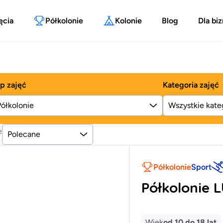
ęcia
Półkolonie
Kolonie
Blog
Dla bi
p zajęć
Kategoria zajęć
Półkolonie
e
Polecane
Półkolonie
Sport
Półkolonie 
Wiek
od 10 do 18 lat