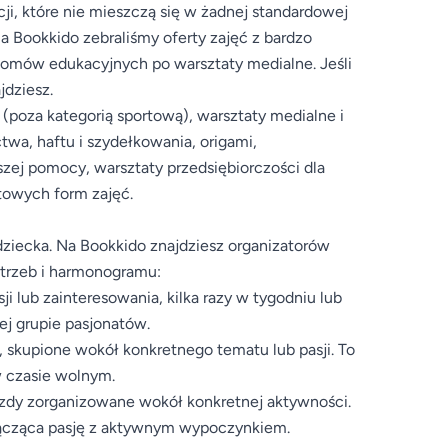
ji, które nie mieszczą się w żadnej standardowej
a Bookkido zebraliśmy oferty zajęć z bardzo
oomów edukacyjnych po warsztaty medialne. Jeśli
jdziesz.
y (poza kategorią sportową), warsztaty medialne i
ctwa, haftu i szydełkowania, origami,
wszej pomocy, warsztaty przedsiębiorczości dla
atowych form zajęć.
iecka. Na Bookkido znajdziesz organizatorów
otrzeb i harmonogramu:
ji lub zainteresowania, kilka razy w tygodniu lub
ej grupie pasjonatów.
, skupione wokół konkretnego tematu lub pasji. To
w czasie wolnym.
azdy zorganizowane wokół konkretnej aktywności.
 łącząca pasję z aktywnym wypoczynkiem.