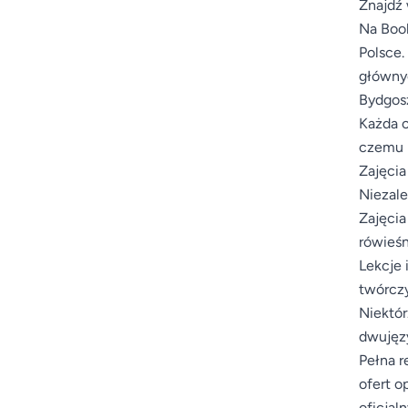
Znajdź 
Na Book
Polsce.
głównyc
Bydgosz
Każda o
czemu m
Zajęcia
Niezale
Zajęcia
rówieśn
Lekcje 
twórczy
Niektór
dwujęzy
Pełna r
ofert o
oficjal