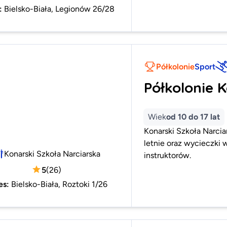
:
Bielsko-Biała, Legionów 26/28
Półkolonie
Sport
Półkolonie 
Wiek
od 10 do 17 lat
Konarski Szkoła Narciar
letnie oraz wycieczki
Konarski Szkoła Narciarska
instruktorów.
5
(
26
)
es
:
Bielsko-Biała, Roztoki 1/26