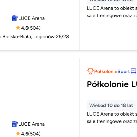
LUCE Arena to obiekt s
sale treningowe oraz za
LUCE Arena
4.6
(
504
)
:
Bielsko-Biała, Legionów 26/28
Półkolonie
Sport
Półkolonie 
Wiek
od 10 do 18 lat
LUCE Arena to obiekt s
sale treningowe oraz za
LUCE Arena
4.6
(
504
)