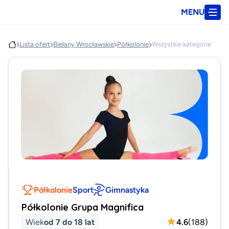
MENU
Lista ofert
Bielany Wrocławskie
Półkolonie
Wszystkie kategorie
Półkolonie
Sport
Gimnastyka
Półkolonie Grupa Magnifica
Wiek
od 7 do 18 lat
4.6
(
188
)