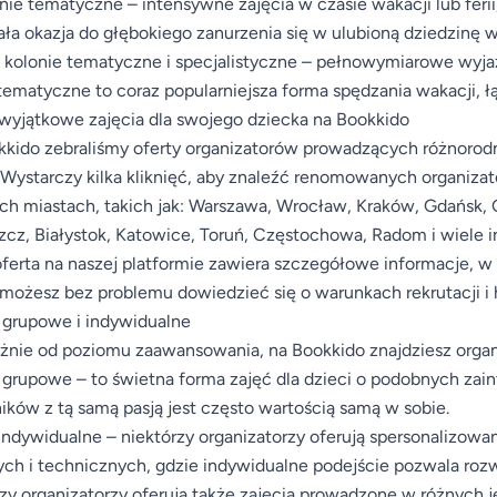
nie tematyczne – intensywne zajęcia w czasie wakacji lub ferii
ła okazja do głębokiego zanurzenia się w ulubioną dziedzinę 
 kolonie tematyczne i specjalistyczne – pełnowymiarowe wyj
ematyczne to coraz popularniejsza forma spędzania wakacji,
wyjątkowe zajęcia dla swojego dziecka na Bookkido
kido zebraliśmy oferty organizatorów prowadzących różnorodne
 Wystarczy kilka kliknięć, aby znaleźć renomowanych organiza
h miastach, takich jak: Warszawa, Wrocław, Kraków, Gdańsk, G
cz, Białystok, Katowice, Toruń, Częstochowa, Radom i wiele i
ferta na naszej platformie zawiera szczegółowe informacje, w
ożesz bez problemu dowiedzieć się o warunkach rekrutacji i
 grupowe i indywidualne
żnie od poziomu zaawansowania, na Bookkido znajdziesz orga
 grupowe – to świetna forma zajęć dla dzieci o podobnych za
ików z tą samą pasją jest często wartością samą w sobie.
indywidualne – niektórzy organizatorzy oferują spersonalizowan
ch i technicznych, gdzie indywidualne podejście pozwala rozw
zy organizatorzy oferują także zajęcia prowadzone w różnych 