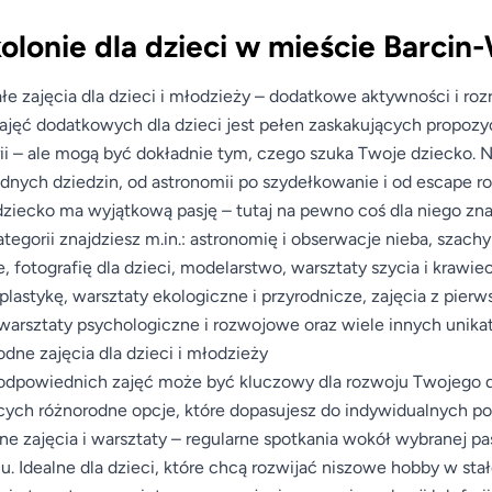
olonie dla dzieci w mieście Barcin
łe zajęcia dla dzieci i młodzieży – dodatkowe aktywności i ro
ajęć dodatkowych dla dzieci jest pełen zaskakujących propozyc
ii – ale mogą być dokładnie tym, czego szuka Twoje dziecko. N
dnych dziedzin, od astronomii po szydełkowanie i od escape r
ziecko ma wyjątkową pasję – tutaj na pewno coś dla niego zna
ategorii znajdziesz m.in.: astronomię i obserwacje nieba, szach
, fotografię dla dzieci, modelarstwo, warsztaty szycia i krawie
plastykę, warsztaty ekologiczne i przyrodnicze, zajęcia z pier
 warsztaty psychologiczne i rozwojowe oraz wiele innych unik
dne zajęcia dla dzieci i młodzieży
dpowiednich zajęć może być kluczowy dla rozwoju Twojego dz
cych różnorodne opcje, które dopasujesz do indywidualnych p
ne zajęcia i warsztaty – regularne spotkania wokół wybranej pas
u. Idealne dla dzieci, które chcą rozwijać niszowe hobby w stał