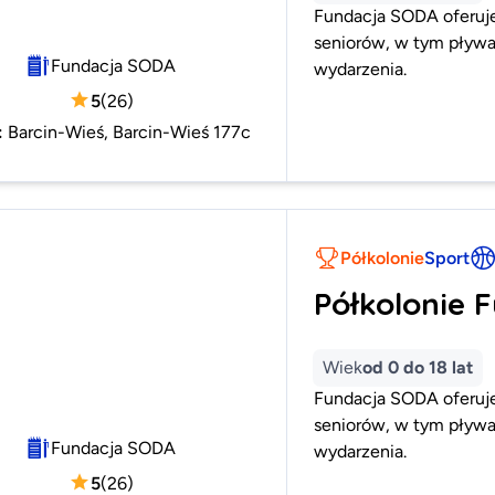
Fundacja SODA oferuje 
seniorów, w tym pływan
Fundacja SODA
wydarzenia.
5
(
26
)
:
Barcin-Wieś, Barcin-Wieś 177c
Półkolonie
Sport
Półkolonie 
Wiek
od 0 do 18 lat
Fundacja SODA oferuje 
seniorów, w tym pływan
Fundacja SODA
wydarzenia.
5
(
26
)