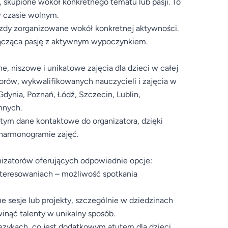
, skupione wokół konkretnego tematu lub pasji. To
w czasie wolnym.
azdy zorganizowane wokół konkretnej aktywności.
 łącząca pasję z aktywnym wypoczynkiem.
, niszowe i unikatowe zajęcia dla dzieci w całej
torów, wykwalifikowanych nauczycieli i zajęcia w
dynia, Poznań, Łódź, Szczecin, Lublin,
nnych.
 tym dane kontaktowe do organizatora, dzięki
 harmonogramie zajęć.
nizatorów oferujących odpowiednie opcje:
interesowaniach – możliwość spotkania
e sesje lub projekty, szczególnie w dziedzinach
inąć talenty w unikalny sposób.
językach, co jest dodatkowym atutem dla dzieci