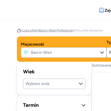
Zaj
Lista ofert
Barcin-Wieś
Półkolonie
Wszystkie kategorie
Ty
Miejscowość
Sortowani
Wiek
Wybierz wiek
Termin