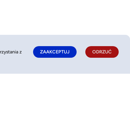
rzystania z
ZAAKCEPTUJ
ODRZUĆ
Polityka prywatności
kontakt@bookkido.com
Polityka plików cookie
510 331 236
Regulamin serwisu
pon-pt: 9:00-17:00