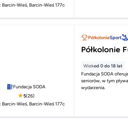
:
Barcin-Wieś, Barcin-Wieś 177c
Półkolonie
Sport
Półkolonie 
Wiek
od 0 do 18 lat
Fundacja SODA oferuje 
seniorów, w tym pływan
Fundacja SODA
wydarzenia.
5
(
26
)
:
Barcin-Wieś, Barcin-Wieś 177c