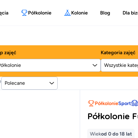
ęcia
Półkolonie
Kolonie
Blog
Dla bi
p zajęć
Kategoria zajęć
Półkolonie
e
Polecane
Półkolonie
Sport
Półkolonie 
Wiek
od 0 do 18 lat