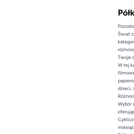
Półk
Pozosta
Świat z
kategor
różnoro
Twoje d
W tej k
filmowe
papiero
dzieci,
Różnoro
Wybór o
oferują
Cyklicz
miesiąc