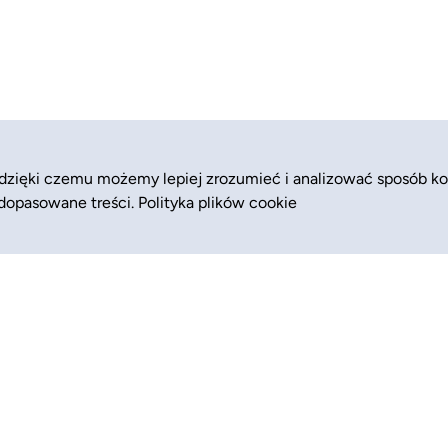
 dzięki czemu możemy lepiej zrozumieć i analizować sposób ko
 dopasowane treści.
Polityka plików cookie
Zajęcia
Pomoc (FAQ)
Półkolonie
Blog
Kolonie
Dla biznesu