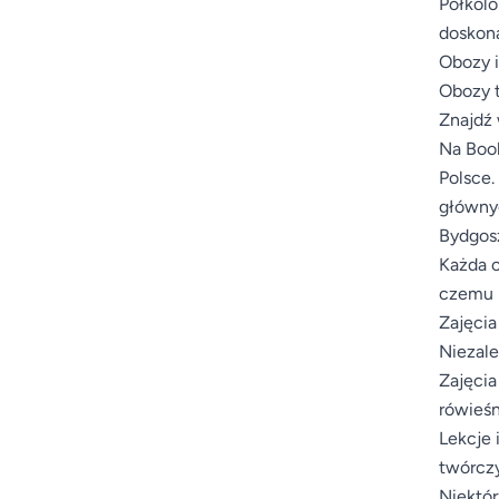
Półkolo
doskona
Obozy i
Obozy t
Znajdź 
Na Book
Polsce.
głównyc
Bydgosz
Każda o
czemu m
Zajęcia
Niezale
Zajęcia
rówieśn
Lekcje 
twórczy
Niektór