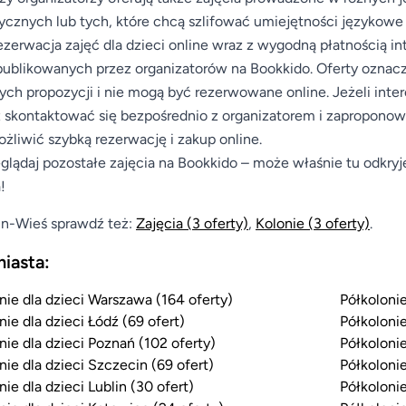
cznych lub tych, które chcą szlifować umiejętności językowe
ezerwacja zajęć dla dzieci online wraz z wygodną płatnością 
publikowanych przez organizatorów na Bookkido. Oferty oznac
nych propozycji i nie mogą być rezerwowane online. Jeżeli inte
skontaktować się bezpośrednio z organizatorem i zaproponować
żliwić szybką rezerwację i zakup online.
glądaj pozostałe zajęcia na Bookkido – może właśnie tu odkryj
!
n-Wieś sprawdź też:
Zajęcia
(3 oferty)
,
Kolonie
(3 oferty)
.
miasta:
nie dla dzieci Warszawa (164 oferty)
Półkolonie
nie dla dzieci Łódź (69 ofert)
Półkolonie
nie dla dzieci Poznań (102 oferty)
Półkolonie
nie dla dzieci Szczecin (69 ofert)
Półkolonie
nie dla dzieci Lublin (30 ofert)
Półkolonie