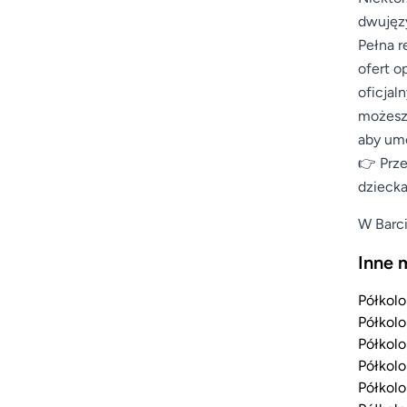
dwujęzy
Pełna r
ofert o
oficjal
możesz 
aby umo
👉 Prze
dziecka
W Barci
Inne 
Półkolo
Półkolo
Półkolo
Półkolo
Półkolo