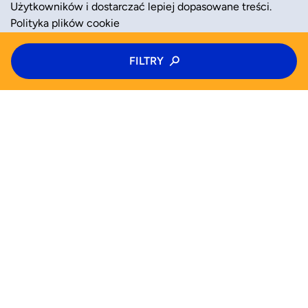
Użytkowników i dostarczać lepiej dopasowane treści.
Polityka plików cookie
Typ zajęć
FILTRY
ZAAKCEPTUJ
ODRZUĆ
Półkolonie
Kategoria zajęć
Wiek
WYSZUKAJ JUŻ TERAZ
Wybierz wiek
Zajęcia
Półkolonie
Kolonie
Pomoc (FAQ)
Pn
Wt
Śr
Czw
Od
Do
Blog
Dla biznesu
Pt
Sb
Nd