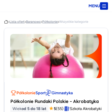
MENU
Lista ofert
Baranowo
Półkolonie
Wszystkie kategorie
Półkolonie
Sport
Gimnastyka
Półkolonie Rundaki Polskie – Akrobatyka
Wiek
od 5 do 18 lat
5
(
55
)
Szkoła Akrobatyki