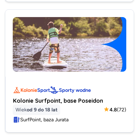
Kolonie
Sport
Sporty wodne
Kolonie Surfpoint, base Poseidon
Wiek
od 9 do 18 lat
4.8
(
72
)
SurfPoint, baza Jurata