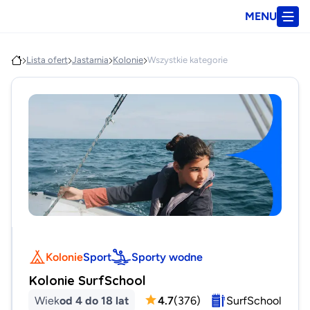
MENU
Lista ofert
Jastarnia
Kolonie
Wszystkie kategorie
Kolonie
Sport
Sporty wodne
Kolonie SurfSchool
Wiek
od 4 do 18 lat
4.7
(
376
)
SurfSchool