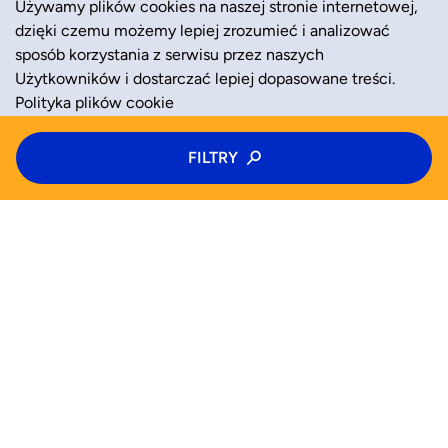
Używamy plików cookies na naszej stronie internetowej,
dzięki czemu możemy lepiej zrozumieć i analizować
sposób korzystania z serwisu przez naszych
Użytkowników i dostarczać lepiej dopasowane treści.
Polityka plików cookie
Typ zajęć
FILTRY
ZAAKCEPTUJ
ODRZUĆ
Kolonie
Kategoria zajęć
Wiek
WYSZUKAJ JUŻ TERAZ
Wybierz wiek
Zajęcia