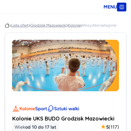
MENU
Lista ofert
Grodzisk Mazowiecki
Kolonie
Wszystkie kategorie
Kolonie
Sport
Sztuki walki
Kolonie UKS BUDO Grodzisk Mazowiecki
Wiek
od 10 do 17 lat
5
(
117
)