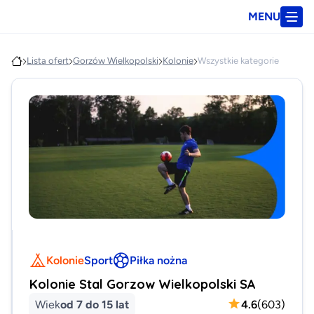
MENU
Lista ofert
Gorzów Wielkopolski
Kolonie
Wszystkie kategorie
Kolonie
Sport
Piłka nożna
Kolonie Stal Gorzow Wielkopolski SA
Wiek
od 7 do 15 lat
4.6
(
603
)