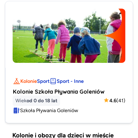
Kolonie
Sport
Sport - Inne
Kolonie Szkoła Pływania Goleniów
Wiek
od 0 do 18 lat
4.6
(
41
)
Szkoła Pływania Goleniów
Kolonie i obozy dla dzieci w mieście