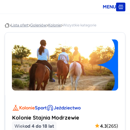
MENU
Lista ofert
Goleniów
Kolonie
Wszystkie kategorie
Kolonie
Sport
Jeździectwo
Kolonie Stajnia Modrzewie
Wiek
od 4 do 18 lat
4.3
(
265
)