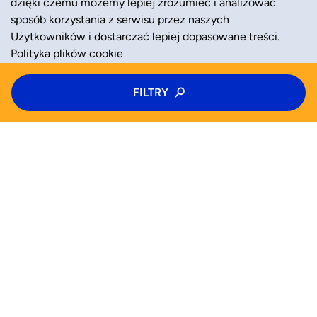
dzięki czemu możemy lepiej zrozumieć i analizować
sposób korzystania z serwisu przez naszych
Użytkowników i dostarczać lepiej dopasowane treści.
Polityka plików cookie
Typ zajęć
FILTRY
ZAAKCEPTUJ
ODRZUĆ
Kolonie
Kategoria zajęć
Wiek
WYSZUKAJ JUŻ TERAZ
Wybierz wiek
Zajęcia
Półkolonie
Kolonie