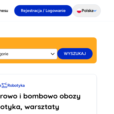
znesu
Rejestracja / Logowanie
Polska
WYSZUKAJ
e
Robotyka
lorowo i bombowo obozy
botyka, warsztaty