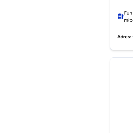
Fun 
młod
Adres
: