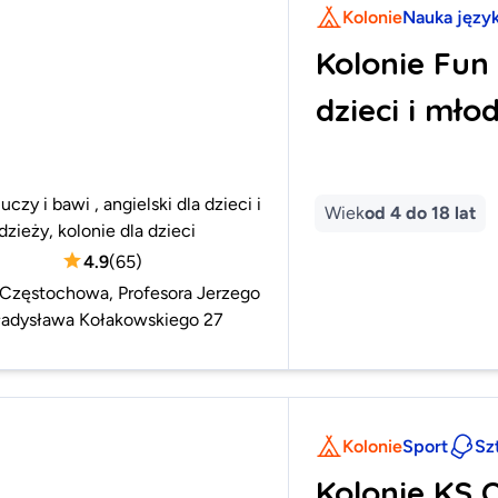
Kolonie
Nauka języ
Kolonie Fun 
dzieci i młod
uczy i bawi , angielski dla dzieci i
Wiek
od 4 do 18 lat
zieży, kolonie dla dzieci
4.9
(
65
)
Częstochowa, Profesora Jerzego
adysława Kołakowskiego 27
Kolonie
Sport
Sz
Kolonie KS 