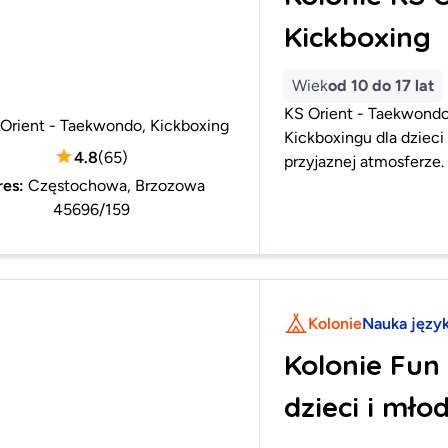
Kickboxing
Wiek
od 10 do 17 lat
KS Orient - Taekwondo,
Orient - Taekwondo, Kickboxing
Kickboxingu dla dzieci
4.8
(
65
)
przyjaznej atmosferze.
res
:
Częstochowa, Brzozowa
45696/159
Kolonie
Nauka języ
Kolonie Fun 
dzieci i młod