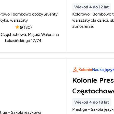
Wiek
od 4 do 12 lat
orowo i bombowo obozy ,eventy,
Kolorowo i Bombowo to
tyka, warsztaty
warsztaty dla dzieci, s
atmosferze.
5
(
130
)
:
Częstochowa, Majora Waleriana
Łukasińskiego 17/74
Kolonie
Nauka języ
Kolonie Pres
Częstochow
Wiek
od 4 do 18 lat
Prestige - Szkoła jęz
tige - Szkoła językowa