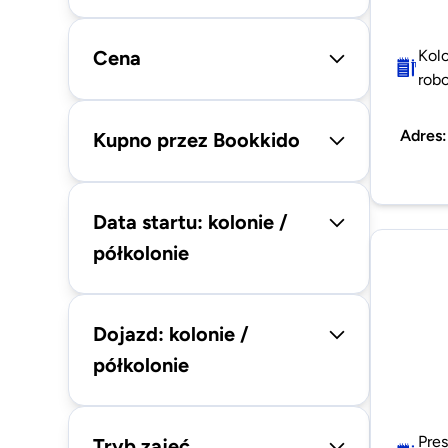
Cena
Kol
robo
Adres
Kupno przez Bookkido
Data startu: kolonie /
półkolonie
Dojazd: kolonie /
półkolonie
Pres
Tryb zajęć