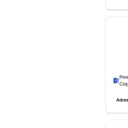
Pres
Czę
Adre