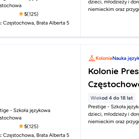
dzieci, młodzieży i do
stochowa
niemieckim oraz przy
5
(
125
)
s
:
Częstochowa, Brata Alberta 5
Kolonie
Nauka języ
Kolonie Pres
Częstochow
Wiek
od 4 do 18 lat
Prestige - Szkoła jęz
tige - Szkoła językowa
dzieci, młodzieży i do
stochowa
niemieckim oraz przy
5
(
125
)
s
:
Częstochowa, Brata Alberta 5