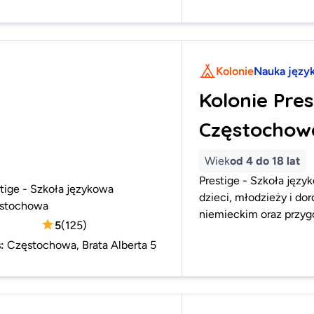
Kolonie
Nauka języ
Kolonie Pres
Częstochow
Wiek
od 4 do 18 lat
Prestige - Szkoła jęz
tige - Szkoła językowa
dzieci, młodzieży i do
stochowa
niemieckim oraz przy
5
(
125
)
s
:
Częstochowa, Brata Alberta 5