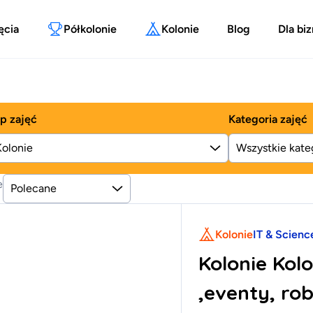
ęcia
Półkolonie
Kolonie
Blog
Dla bi
p zajęć
Kategoria zajęć
Kolonie
e
Polecane
Kolonie
IT & Scienc
Kolonie Ko
,eventy, ro