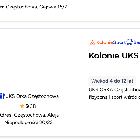
es
:
Częstochowa, Gajowa 15/7
Kolonie
Sport
Ba
Kolonie UK
Wiek
od 4 do 12 lat
UKS ORKA Częstochowa
UKS Orka Częstochowa
fizyczną i sport wśród
5
(
38
)
Adres
:
Częstochowa, Aleja
Niepodległości 20/22