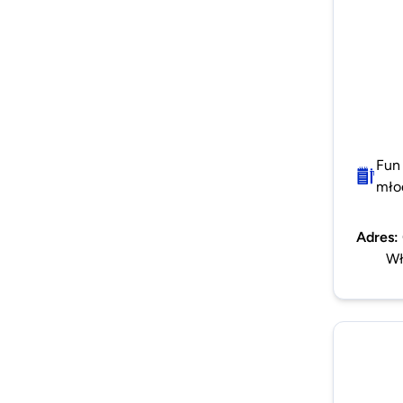
Fun 
młod
Adres
:
Wł