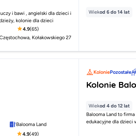
Wiek
od 6 do 14 lat
uczy i bawi , angielski dla dzieci i
zieży, kolonie dla dzieci
4.9
(
65
)
Częstochowa, Kołakowskiego 27
Kolonie
Pozostałe
Kolonie Ba
Wiek
od 4 do 12 lat
Balooma Land to firma
edukacyjne dla dzieci
Balooma Land
4.9
(
49
)