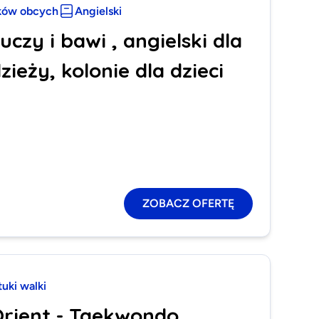
ków obcych
Angielski
uczy i bawi , angielski dla
zieży, kolonie dla dzieci
ZOBACZ OFERTĘ
tuki walki
Orient - Taekwondo,