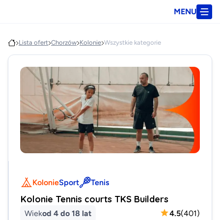
MENU
Lista ofert
Chorzów
Kolonie
Wszystkie kategorie
Kolonie
Sport
Tenis
Kolonie Tennis courts TKS Builders
Wiek
od 4 do 18 lat
4.5
(
401
)