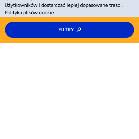
Użytkowników i dostarczać lepiej dopasowane treści.
Polityka plików cookie
Typ zajęć
FILTRY
ZAAKCEPTUJ
ODRZUĆ
Kolonie
Kategoria zajęć
Wiek
WYSZUKAJ JUŻ TERAZ
Wybierz wiek
Zajęcia
Półkolonie
Kolonie
Pomoc (FAQ)
Pn
Wt
Śr
Czw
Od
Do
Blog