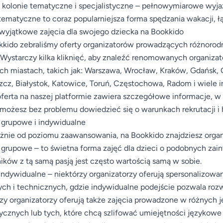
 kolonie tematyczne i specjalistyczne – pełnowymiarowe wyj
ematyczne to coraz popularniejsza forma spędzania wakacji,
wyjątkowe zajęcia dla swojego dziecka na Bookkido
kido zebraliśmy oferty organizatorów prowadzących różnorodne
 Wystarczy kilka kliknięć, aby znaleźć renomowanych organiza
h miastach, takich jak: Warszawa, Wrocław, Kraków, Gdańsk, G
cz, Białystok, Katowice, Toruń, Częstochowa, Radom i wiele i
ferta na naszej platformie zawiera szczegółowe informacje, w
ożesz bez problemu dowiedzieć się o warunkach rekrutacji i
 grupowe i indywidualne
żnie od poziomu zaawansowania, na Bookkido znajdziesz orga
 grupowe – to świetna forma zajęć dla dzieci o podobnych za
ików z tą samą pasją jest często wartością samą w sobie.
indywidualne – niektórzy organizatorzy oferują spersonalizowan
ch i technicznych, gdzie indywidualne podejście pozwala rozw
zy organizatorzy oferują także zajęcia prowadzone w różnych 
cznych lub tych, które chcą szlifować umiejętności językowe