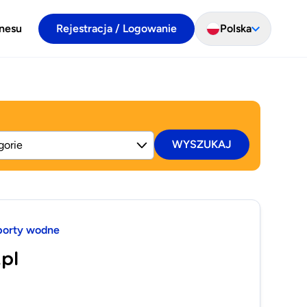
znesu
Rejestracja / Logowanie
Polska
WYSZUKAJ
porty wodne
.pl