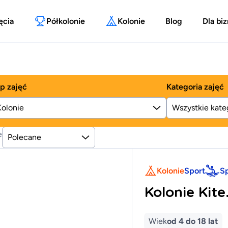
ęcia
Półkolonie
Kolonie
Blog
Dla bi
p zajęć
Kategoria zajęć
Kolonie
e
Polecane
Kolonie
Sport
S
Kolonie Kite
Wiek
od 4 do 18 lat