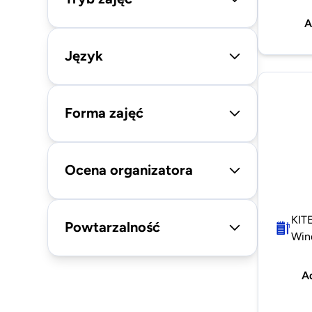
A
Język
Forma zajęć
Ocena organizatora
KITE
Powtarzalność
Wind
A