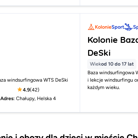
Kolonie
Sport
S
Kolonie Ba
DeSki
Wiek
od 10 do 17 lat
Baza windsurfingowa W
aza windsurfingowa WTS DeSki
i lekcje windsurfingu 
każdym wieku.
4.9
(
42
)
Adres
:
Chałupy, Helska 4
nie i obozy dla dzieci w mieście C