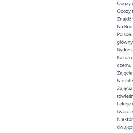
Obozy i
Obozy t
Znajdź 
Na Book
Polsce.
głównyc
Bydgosz
Każda o
czemu m
Zajęcia
Niezale
Zajęcia
rówieśn
Lekcje 
twórczy
Niektór
dwujęzy