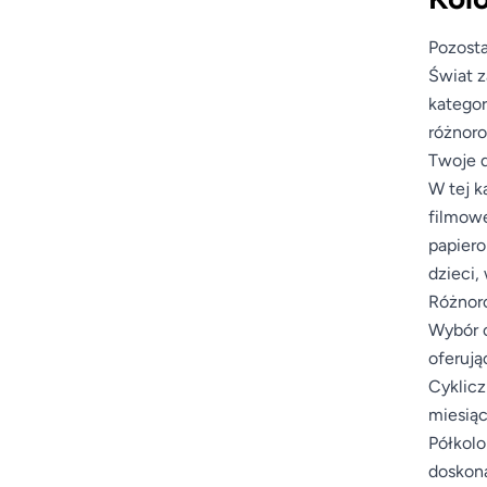
Pozosta
Świat z
kategor
różnoro
Twoje d
W tej k
filmowe
papiero
dzieci,
Różnoro
Wybór o
oferują
Cyklicz
miesiąc
Półkolo
doskona