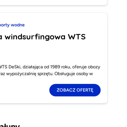
porty wodne
za windsurfingowa WTS
TS DeSki, działająca od 1989 roku, oferuje obozy
oraz wypożyczalnię sprzętu. Obsługuje osoby w
ZOBACZ OFERTĘ
hałupy