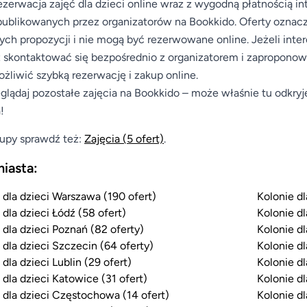
ezerwacja zajęć dla dzieci online wraz z wygodną płatnością 
publikowanych przez organizatorów na Bookkido. Oferty oznac
nych propozycji i nie mogą być rezerwowane online. Jeżeli inte
skontaktować się bezpośrednio z organizatorem i zaproponować
żliwić szybką rezerwację i zakup online.
glądaj pozostałe zajęcia na Bookkido – może właśnie tu odkryj
!
upy sprawdź też:
Zajęcia
(5 ofert)
.
miasta:
 dla dzieci Warszawa (190 ofert)
Kolonie dl
 dla dzieci Łódź (58 ofert)
Kolonie dl
 dla dzieci Poznań (82 oferty)
Kolonie dl
 dla dzieci Szczecin (64 oferty)
Kolonie dl
 dla dzieci Lublin (29 ofert)
Kolonie dl
 dla dzieci Katowice (31 ofert)
Kolonie dl
 dla dzieci Częstochowa (14 ofert)
Kolonie dl