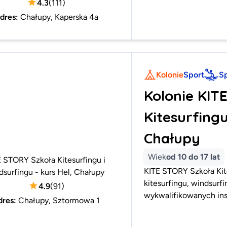
4.3
(
111
)
dres
:
Chałupy, Kaperska 4a
Kolonie
Sport
S
Kolonie KIT
Kitesurfingu
Chałupy
Wiek
od 10 do 17 lat
 STORY Szkoła Kitesurfingu i
KITE STORY Szkoła Kite
surfingu - kurs Hel, Chałupy
kitesurfingu, windsurfi
4.9
(
91
)
wykwalifikowanych in
dres
:
Chałupy, Sztormowa 1