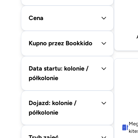
Cena
Kupno przez Bookkido
Data startu: kolonie /
półkolonie
Dojazd: kolonie /
półkolonie
Mega
kite
Tryb zajęć