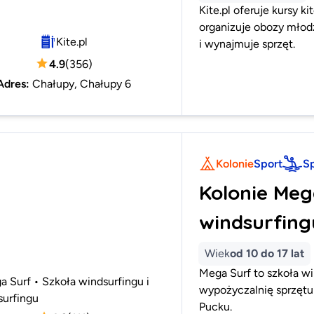
Kite.pl oferuje kursy ki
organizuje obozy młod
Kite.pl
i wynajmuje sprzęt.
4.9
(
356
)
Adres
:
Chałupy, Chałupy 6
Kolonie
Sport
S
Kolonie Meg
windsurfingu
Wiek
od 10 do 17 lat
Mega Surf to szkoła win
 Surf • Szkoła windsurfingu i
wypożyczalnię sprzęt
surfingu
Pucku.