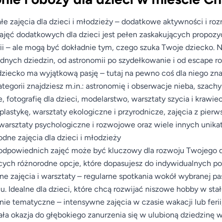
łe zajęcia dla dzieci i młodzieży – dodatkowe aktywności i ro
ajęć dodatkowych dla dzieci jest pełen zaskakujących propozyc
ii – ale mogą być dokładnie tym, czego szuka Twoje dziecko. N
dnych dziedzin, od astronomii po szydełkowanie i od escape r
ziecko ma wyjątkową pasję – tutaj na pewno coś dla niego zna
ategorii znajdziesz m.in.: astronomię i obserwacje nieba, szach
, fotografię dla dzieci, modelarstwo, warsztaty szycia i krawie
plastykę, warsztaty ekologiczne i przyrodnicze, zajęcia z pier
 warsztaty psychologiczne i rozwojowe oraz wiele innych unik
dne zajęcia dla dzieci i młodzieży
dpowiednich zajęć może być kluczowy dla rozwoju Twojego dz
cych różnorodne opcje, które dopasujesz do indywidualnych p
ne zajęcia i warsztaty – regularne spotkania wokół wybranej pas
u. Idealne dla dzieci, które chcą rozwijać niszowe hobby w stał
nie tematyczne – intensywne zajęcia w czasie wakacji lub ferii
ła okazja do głębokiego zanurzenia się w ulubioną dziedzinę 