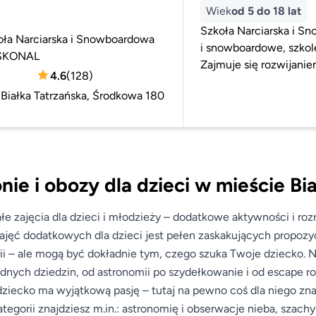
Wiek
od 5 do 18 lat
Szkoła Narciarska i S
oła Narciarska i Snowboardowa
i snowboardowe, szkole
SKONAL
Zajmuje się rozwijani
4.6
(
128
)
:
Białka Tatrzańska, Środkowa 180
nie i obozy dla dzieci w mieście Bi
łe zajęcia dla dzieci i młodzieży – dodatkowe aktywności i ro
ajęć dodatkowych dla dzieci jest pełen zaskakujących propozyc
ii – ale mogą być dokładnie tym, czego szuka Twoje dziecko. N
dnych dziedzin, od astronomii po szydełkowanie i od escape r
ziecko ma wyjątkową pasję – tutaj na pewno coś dla niego zna
ategorii znajdziesz m.in.: astronomię i obserwacje nieba, szach