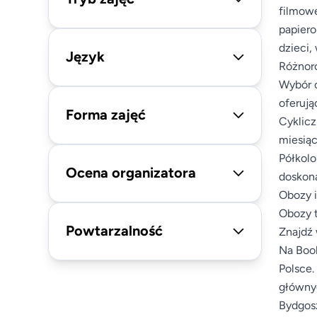
filmowe
papiero
dzieci,
Język
Różnoro
Wybór o
oferują
Forma zajęć
Cyklicz
miesiąc
Półkolo
Ocena organizatora
doskona
Obozy i
Obozy t
Powtarzalność
Znajdź 
Na Book
Polsce.
głównyc
Bydgosz