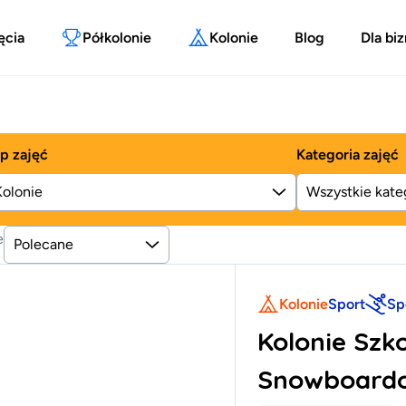
ęcia
Półkolonie
Kolonie
Blog
Dla bi
p zajęć
Kategoria zajęć
Kolonie
e
Polecane
Kolonie
Sport
Sp
Kolonie Szko
Snowboard