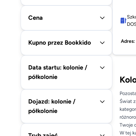
Cena
Szk
DO
Adres
Kupno przez Bookkido
Data startu: kolonie /
półkolonie
Kolo
Pozosta
Dojazd: kolonie /
Świat z
kategor
półkolonie
różnoro
Twoje d
W tej k
Tryb zajęć