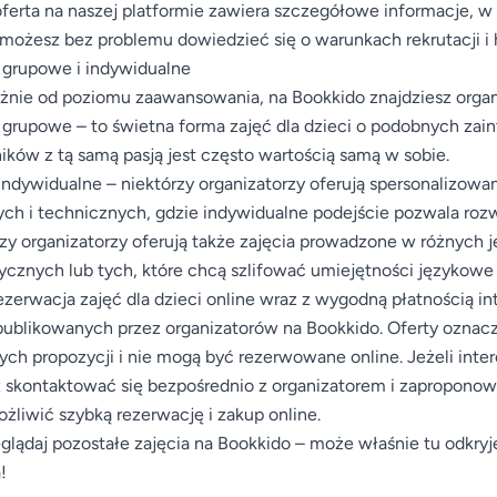
ferta na naszej platformie zawiera szczegółowe informacje, w
ożesz bez problemu dowiedzieć się o warunkach rekrutacji i
 grupowe i indywidualne
żnie od poziomu zaawansowania, na Bookkido znajdziesz orga
 grupowe – to świetna forma zajęć dla dzieci o podobnych za
ików z tą samą pasją jest często wartością samą w sobie.
indywidualne – niektórzy organizatorzy oferują spersonalizowan
ch i technicznych, gdzie indywidualne podejście pozwala rozw
zy organizatorzy oferują także zajęcia prowadzone w różnych 
cznych lub tych, które chcą szlifować umiejętności językowe
ezerwacja zajęć dla dzieci online wraz z wygodną płatnością 
publikowanych przez organizatorów na Bookkido. Oferty oznac
nych propozycji i nie mogą być rezerwowane online. Jeżeli inte
skontaktować się bezpośrednio z organizatorem i zaproponować
żliwić szybką rezerwację i zakup online.
glądaj pozostałe zajęcia na Bookkido – może właśnie tu odkryj
!