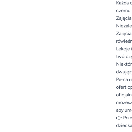
Każda o
czemu m
Zajęcia
Niezale
Zajęcia
rówieśn
Lekcje 
twórczy
Niektór
dwujęzy
Pełna r
ofert o
oficjal
możesz 
aby umo
👉 Prze
dziecka