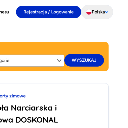
znesu
Rejestracja / Logowanie
Polska
WYSZUKAJ
orty zimowe
ła Narciarska i
owa DOSKONAL