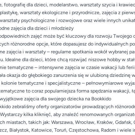
, fotografię dla dzieci, modelarstwo, warsztaty szycia i krawie
plastykę, warsztaty ekologiczne i przyrodnicze, zajęcia z pier
 warsztaty psychologiczne i rozwojowe oraz wiele innych unik
dne zajęcia dla dzieci i młodzieży
dpowiednich zajęć może być kluczowy dla rozwoju Twojego dz
cych różnorodne opcje, które dopasujesz do indywidualnych p
ne zajęcia i warsztaty – regularne spotkania wokół wybranej pas
u. Idealne dla dzieci, które chcą rozwijać niszowe hobby w stał
nie tematyczne – intensywne zajęcia w czasie wakacji lub ferii
ła okazja do głębokiego zanurzenia się w ulubioną dziedzinę 
 kolonie tematyczne i specjalistyczne – pełnowymiarowe wyj
ematyczne to coraz popularniejsza forma spędzania wakacji,
wyjątkowe zajęcia dla swojego dziecka na Bookkido
kido zebraliśmy oferty organizatorów prowadzących różnorodne
 Wystarczy kilka kliknięć, aby znaleźć renomowanych organiza
h miastach, takich jak: Warszawa, Wrocław, Kraków, Gdańsk, G
cz, Białystok, Katowice, Toruń, Częstochowa, Radom i wiele i