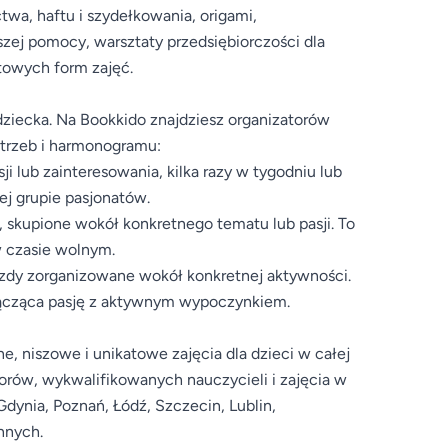
ctwa, haftu i szydełkowania, origami,
wszej pomocy, warsztaty przedsiębiorczości dla
atowych form zajęć.
iecka. Na Bookkido znajdziesz organizatorów
otrzeb i harmonogramu:
ji lub zainteresowania, kilka razy w tygodniu lub
ej grupie pasjonatów.
, skupione wokół konkretnego tematu lub pasji. To
w czasie wolnym.
azdy zorganizowane wokół konkretnej aktywności.
 łącząca pasję z aktywnym wypoczynkiem.
, niszowe i unikatowe zajęcia dla dzieci w całej
torów, wykwalifikowanych nauczycieli i zajęcia w
dynia, Poznań, Łódź, Szczecin, Lublin,
nnych.