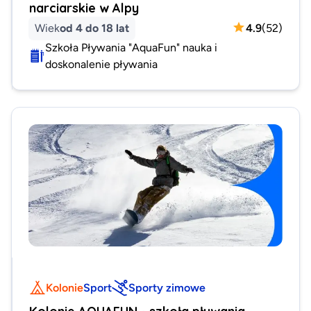
narciarskie w Alpy
Wiek
od 4 do 18 lat
4.9
(
52
)
Szkoła Pływania "AquaFun" nauka i
doskonalenie pływania
Kolonie
Sport
Sporty zimowe
Kolonie AQUAFUN - szkoła pływania,