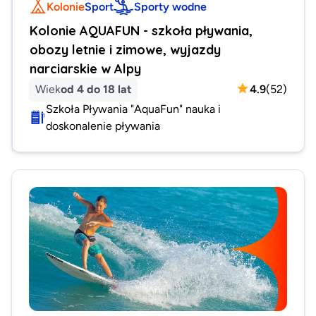
Kolonie
Sport
Sporty wodne
Kolonie AQUAFUN - szkoła pływania,
obozy letnie i zimowe, wyjazdy
narciarskie w Alpy
Wiek
od 4 do 18 lat
4.9
(
52
)
Szkoła Pływania "AquaFun" nauka i
doskonalenie pływania