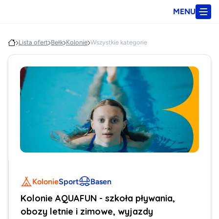
MENU
Lista ofert
Bełk
Kolonie
Wszystkie kategorie
Kolonie
Sport
Basen
Kolonie AQUAFUN - szkoła pływania,
obozy letnie i zimowe, wyjazdy