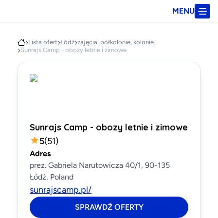
MENU
Lista ofert
Łódź
zajęcia, półkolonie, kolonie
Sunrajs Camp - obozy letnie i zimowe
Sunrajs Camp - obozy letnie i zimowe
5
(
51
)
Adres
prez. Gabriela Narutowicza 40/1, 90-135
Łódź, Poland
sunrajscamp.pl/
SPRAWDŹ OFERTY