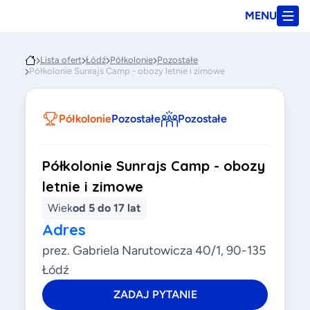
MENU
Lista ofert
Łódź
Półkolonie
Pozostałe
Półkolonie Sunrajs Camp - obozy letnie i zimowe
Półkolonie
Pozostałe
Pozostałe
Półkolonie Sunrajs Camp - obozy
letnie i zimowe
Wiek
od 5 do 17 lat
Adres
prez. Gabriela Narutowicza 40/1, 90-135
Łódź
ZADAJ PYTANIE