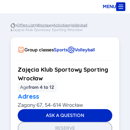
MENU
Offers List
Wrocław
Activities
Volleyball
Zajęcia Klub Sportowy Sporting Wrocław
Group classes
Sports
Volleyball
Zajęcia Klub Sportowy Sporting
Wrocław
Age
from 4 to 12
Adress
Zagony 67, 54-614 Wrocław
ASK A QUESTION
RESERVE