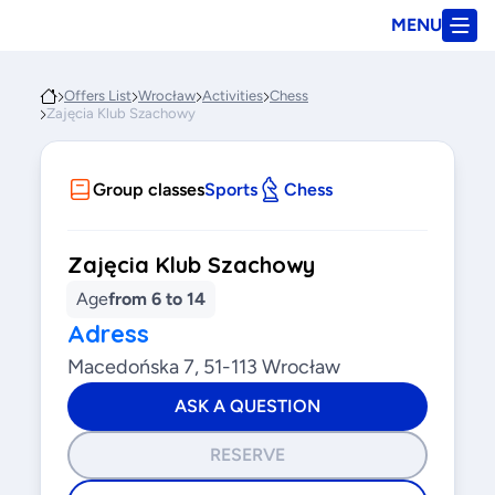
MENU
Offers List
Wrocław
Activities
Chess
Zajęcia Klub Szachowy
Group classes
Sports
Chess
Zajęcia Klub Szachowy
Age
from 6 to 14
Adress
Macedońska 7, 51-113 Wrocław
ASK A QUESTION
RESERVE