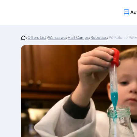
Act
Offers List
Warszawa
Half Camps
Robotics
Półkolonie Pół