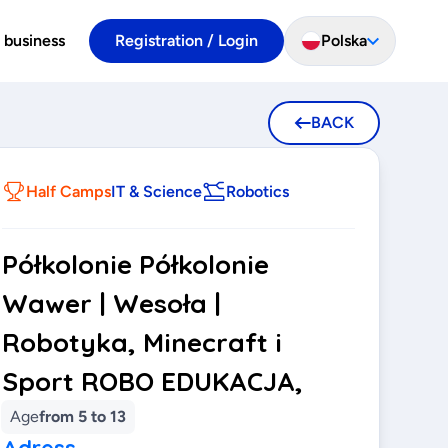
 business
Registration / Login
Polska
BACK
Half Camps
IT & Science
Robotics
Półkolonie Półkolonie
Wawer | Wesoła |
Robotyka, Minecraft i
Sport ROBO EDUKACJA,
Age
from 5 to 13