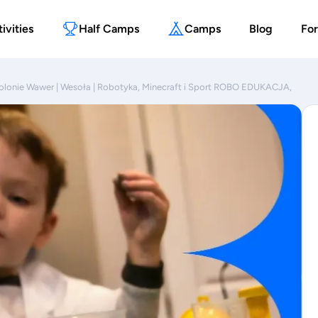
ivities
Half Camps
Camps
Blog
For
kolonie Wawer | Wesoła | Robotyka, Minecraft i Sport ROBO EDUKACJA,