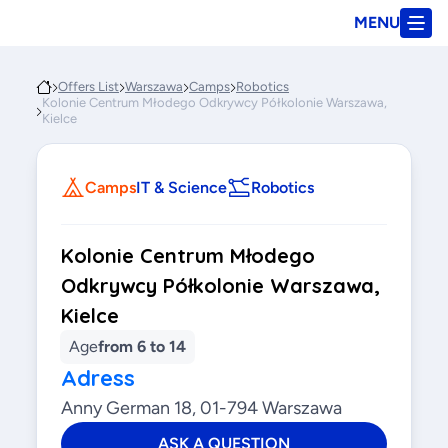
MENU
Offers List
Warszawa
Camps
Robotics
Kolonie Centrum Młodego Odkrywcy Półkolonie Warszawa,
Kielce
Camps
IT & Science
Robotics
Kolonie Centrum Młodego
Odkrywcy Półkolonie Warszawa,
Kielce
Age
from 6 to 14
Adress
Anny German 18, 01-794 Warszawa
ASK A QUESTION