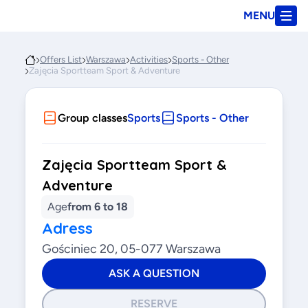
MENU
Offers List
Warszawa
Activities
Sports - Other
Zajęcia Sportteam Sport & Adventure
Group classes
Sports
Sports - Other
Zajęcia Sportteam Sport &
Adventure
Age
from 6 to 18
Adress
Gościniec 20, 05-077 Warszawa
ASK A QUESTION
RESERVE