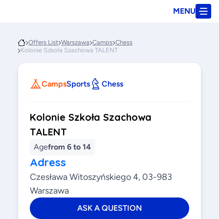
MENU
Offers List
Warszawa
Camps
Chess
Kolonie Szkoła Szachowa TALENT
Camps
Sports
Chess
Kolonie Szkoła Szachowa
TALENT
Age
from 6 to 14
Adress
Czesława Witoszyńskiego 4, 03-983
Warszawa
ASK A QUESTION