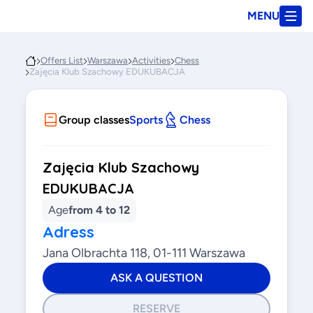
MENU
Offers List
Warszawa
Activities
Chess
Zajęcia Klub Szachowy EDUKUBACJA
Group classes
Sports
Chess
Zajęcia Klub Szachowy
EDUKUBACJA
Age
from 4 to 12
Adress
Jana Olbrachta 118, 01-111 Warszawa
ASK A QUESTION
RESERVE