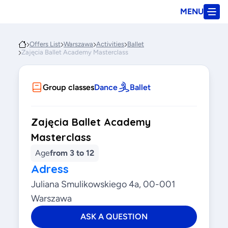
MENU
Offers List
Warszawa
Activities
Ballet
Zajęcia Ballet Academy Masterclass
Group classes
Dance
Ballet
Zajęcia Ballet Academy
Masterclass
Age
from 3 to 12
Adress
Juliana Smulikowskiego 4a, 00-001
Warszawa
ASK A QUESTION