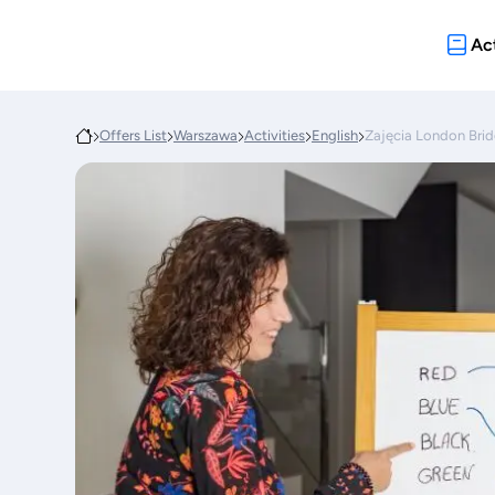
Act
Offers List
Warszawa
Activities
English
Zajęcia London Brid