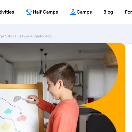
ivities
Half Camps
Camps
Blog
For
ge Szkoła Języka Angielskiego