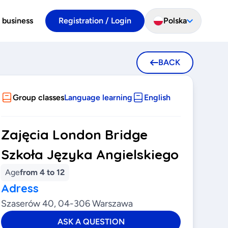
 business
Registration / Login
Polska
BACK
Group classes
Language learning
English
Zajęcia London Bridge
Szkoła Języka Angielskiego
Age
from 4 to 12
Adress
Szaserów 40, 04-306 Warszawa
ASK A QUESTION