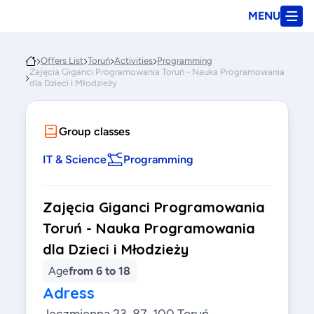
MENU
Offers List
Toruń
Activities
Programming
Zajęcia Giganci Programowania Toruń - Nauka Programowania
dla Dzieci i Młodzieży
Group classes
IT & Science
Programming
Zajęcia Giganci Programowania
Toruń - Nauka Programowania
dla Dzieci i Młodzieży
Age
from 6 to 18
Adress