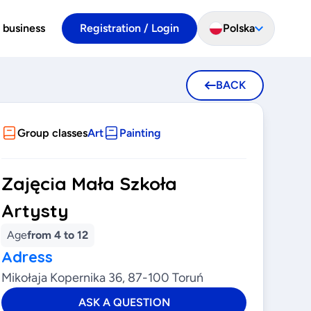
 business
Registration / Login
Polska
BACK
Group classes
Art
Painting
Zajęcia Mała Szkoła
Artysty
Age
from 4 to 12
Adress
Mikołaja Kopernika 36, 87-100 Toruń
ASK A QUESTION