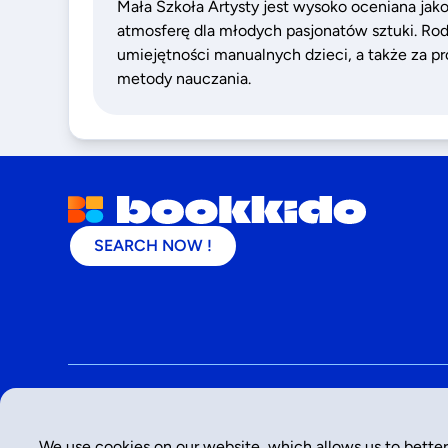
Mała Szkoła Artysty jest wysoko oceniana jako 
atmosferę dla młodych pasjonatów sztuki. Rodz
umiejętności manualnych dzieci, a także za pr
metody nauczania.
SEARCH NOW !
©
2026
- Bookkido
We use cookies on our website, which allows us to better