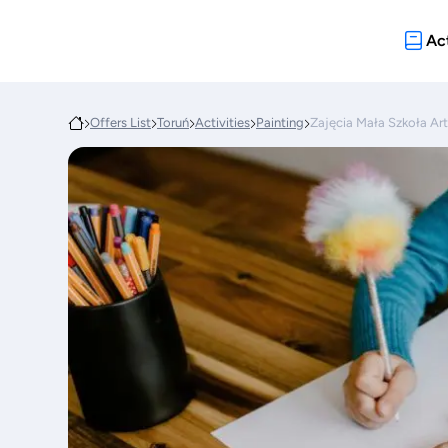
Act
Offers List
Toruń
Activities
Painting
Zajęcia Mała Szkoła Ar