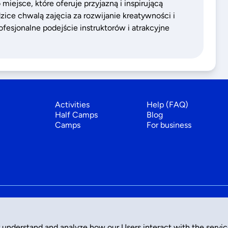
miejsce, które oferuje przyjazną i inspirującą
ice chwalą zajęcia za rozwijanie kreatywności i
ofesjonalne podejście instruktorów i atrakcyjne
Activities
Help (FAQ)
Half Camps
Blog
Camps
For business
 understand and analyze how our Users interact with the servi