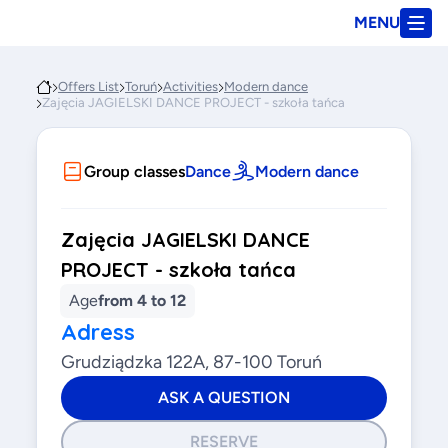
MENU
Offers List
Toruń
Activities
Modern dance
Zajęcia JAGIELSKI DANCE PROJECT - szkoła tańca
Group classes
Dance
Modern dance
Zajęcia JAGIELSKI DANCE
PROJECT - szkoła tańca
Age
from 4 to 12
Adress
Grudziądzka 122A, 87-100 Toruń
ASK A QUESTION
RESERVE