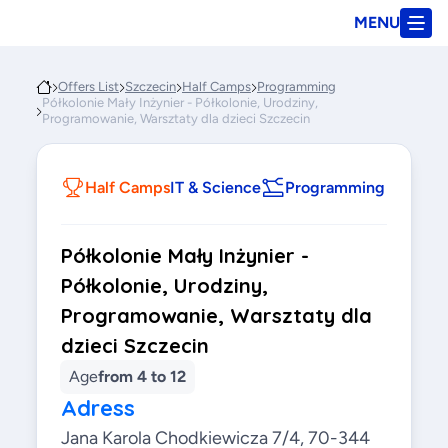
MENU
Offers List
Szczecin
Half Camps
Programming
Półkolonie Mały Inżynier - Półkolonie, Urodziny,
Programowanie, Warsztaty dla dzieci Szczecin
Half Camps
IT & Science
Programming
Półkolonie Mały Inżynier -
Półkolonie, Urodziny,
Programowanie, Warsztaty dla
dzieci Szczecin
Age
from 4 to 12
Adress
Jana Karola Chodkiewicza 7/4, 70-344