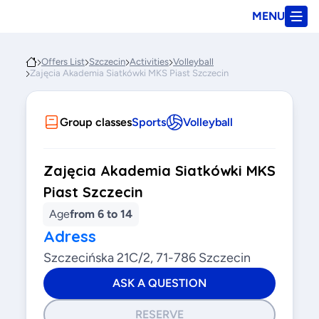
MENU
Offers List
Szczecin
Activities
Volleyball
Zajęcia Akademia Siatkówki MKS Piast Szczecin
Group classes
Sports
Volleyball
Zajęcia Akademia Siatkówki MKS
Piast Szczecin
Age
from 6 to 14
Adress
Szczecińska 21C/2, 71-786 Szczecin
ASK A QUESTION
RESERVE