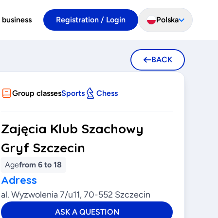
 business
Registration / Login
Polska
BACK
Group classes
Sports
Chess
Zajęcia Klub Szachowy
Gryf Szczecin
Age
from 6 to 18
Adress
al. Wyzwolenia 7/u11, 70-552 Szczecin
ASK A QUESTION