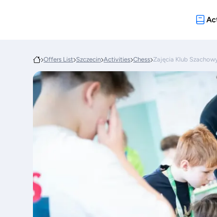
Act
Offers List
Szczecin
Activities
Chess
Zajęcia Klub Szachowy