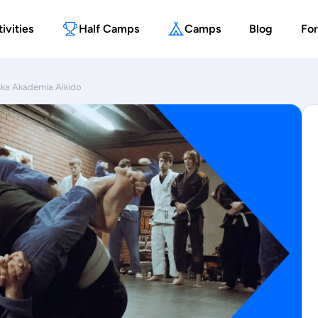
ivities
Half Camps
Camps
Blog
For
ska Akademia Aikido