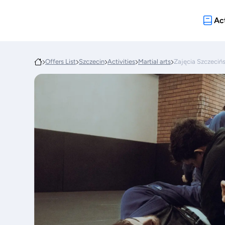
Act
Offers List
Szczecin
Activities
Martial arts
Zajęcia Szczeciń