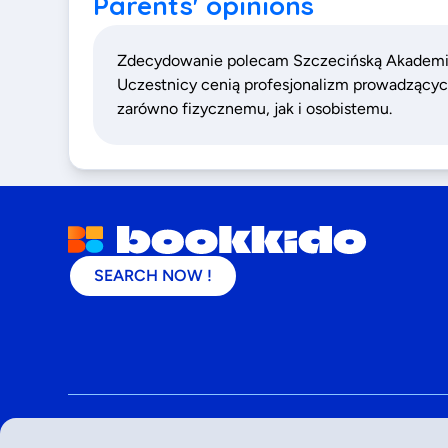
Parents' opinions
Zdecydowanie polecam Szczecińską Akademię A
Uczestnicy cenią profesjonalizm prowadzących
zarówno fizycznemu, jak i osobistemu.
SEARCH NOW !
©
2026
- Bookkido