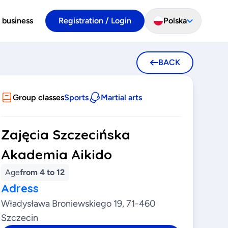
 business
Registration / Login
Polska
BACK
Group classes
Sports
Martial arts
Zajęcia Szczecińska
Akademia Aikido
Age
from 4 to 12
Adress
Władysława Broniewskiego 19, 71-460
Szczecin