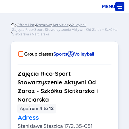
MENU
Offers List
Rzeszów
Activities
Volleyball
Zajęcia Rico-Sport Stowarzyszenie Aktywni Od Zaraz - Szkółka
Siatkarska i Narciarska
Group classes
Sports
Volleyball
Zajęcia Rico-Sport
Stowarzyszenie Aktywni Od
Zaraz - Szkółka Siatkarska i
Narciarska
Age
from 4 to 12
Adress
Stanisława Staszica 17/2, 35-051