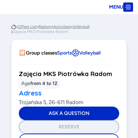
MENU
Offers List
Radom
Activities
Volleyball
Zajęcia MKS Piotrówka Radom
Group classes
Sports
Volleyball
Zajęcia MKS Piotrówka Radom
Age
from 4 to 12
Adress
Trojańska 5, 26-611 Radom
ASK A QUESTION
RESERVE