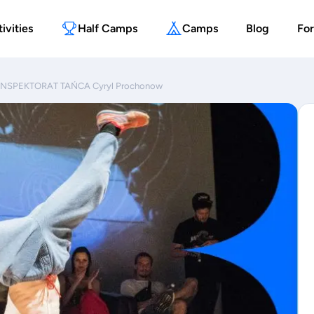
ivities
Half Camps
Camps
Blog
For
o INSPEKTORAT TAŃCA Cyryl Prochonow