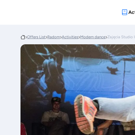
Act
Offers List
Radom
Activities
Modern dance
Zajęcia Studi