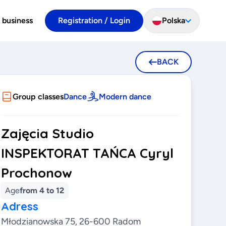
 business
Registration / Login
Polska
BACK
Group classes
Dance
Modern dance
Zajęcia Studio
INSPEKTORAT TAŃCA Cyryl
Prochonow
Age
from 4 to 12
Adress
Młodzianowska 75, 26-600 Radom