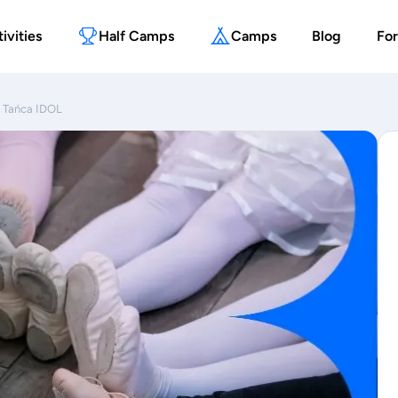
ivities
Half Camps
Camps
Blog
For
a Tańca IDOL