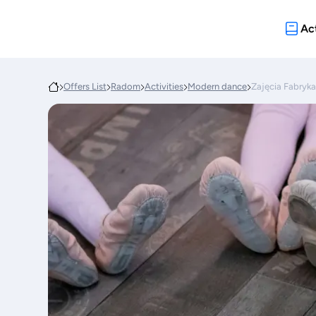
Act
Offers List
Radom
Activities
Modern dance
Zajęcia Fabryk