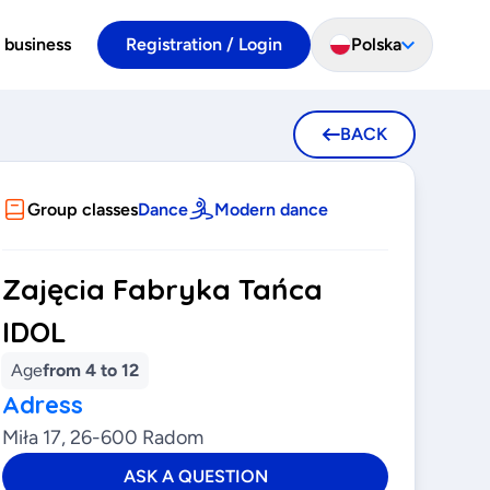
 business
Registration / Login
Polska
BACK
Group classes
Dance
Modern dance
Zajęcia Fabryka Tańca
IDOL
Age
from 4 to 12
Adress
Miła 17, 26-600 Radom
ASK A QUESTION