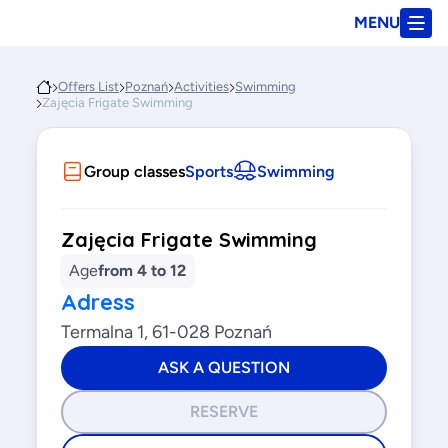
MENU
Offers List
Poznań
Activities
Swimming
Zajęcia Frigate Swimming
Group classes
Sports
Swimming
Zajęcia Frigate Swimming
Age
from 4 to 12
Adress
Termalna 1, 61-028 Poznań
ASK A QUESTION
RESERVE